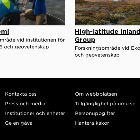
emi
High-latitude Inlan
Group
råde vid institutionen för
ljö och geovetenskap
Forskningsområde vid Ekol
och geovetenskap
Kontakta oss
Om webbplatsen
Press och media
Tillgänglighet på umu.se
Institutioner och enheter
Personuppgifter
Ge en gåva
Hantera kakor