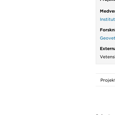
Medver
Instit
Forskn
Geove
Externa
Vetens
Proje