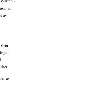
dsvatten -
gion av
et av
 över
ningen
l
rket.
per av