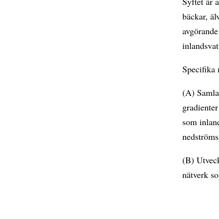
Syftet är 
bäckar, äl
avgörande 
inlandsvat
Specifika 
(A) Samla 
gradienter
som inland
nedströms 
(B) Utveck
nätverk s