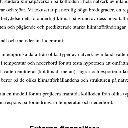
att studera klimatpåverkan på kolflöden i hela nätverk av inlan
var och sjöar. Vi fokuserar på nordlig höga breddgrader, en re
betydelse i ett föränderligt klimat på grund av dess höga täth
ten och pågående och predikterade starka klimatförändringar.
mål och metoder inkluderar att:
in empiriska data från olika typer av nätverk av inlandsvatten
 i temperatur och nederbörd för att testa hypotesen att omfatt
svatten emitterar (koldioxid, metan), lagrar och exporterar ko
beror på de olika klimatförhållandena och strukturen på nätve
la en modell för att projicera framtida kolflöden från olika ty
om respons på förändringar i temperatur och nederbörd.