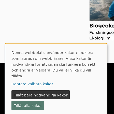
Biogeok
Forskningsom
Ekologi, mi
Denna webbplats använder kakor (cookies)
Cookie-samtycke
som lagras i din webbläsare. Vissa kakor är
nödvändiga för att sidan ska fungera korrekt
och andra är valbara. Du väljer vilka du vill
Umeå universitet
tillåta.
901 87 Umeå
Hantera valbara kakor
Tel: 090-786 50 00
Tillåt bara nödvändiga kakor
Hitta till oss
Tillåt alla kakor