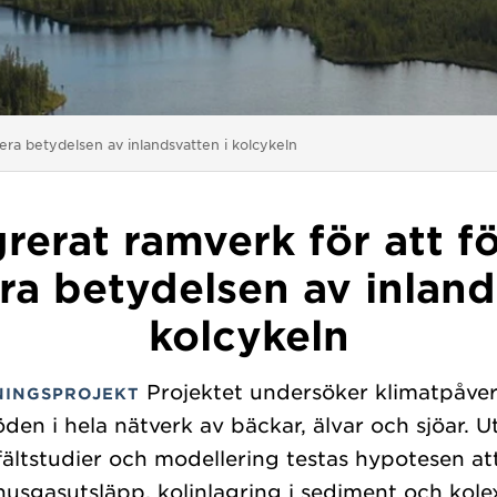
tera betydelsen av inlandsvatten i kolcykeln
grerat ramverk för att f
ra betydelsen av inland
kolcykeln
Projektet undersöker klimatpåve
NINGSPROJEKT
öden i hela nätverk av bäckar, älvar och sjöar. U
fältstudier och modellering testas hypotesen at
husgasutsläpp, kolinlagring i sediment och kole