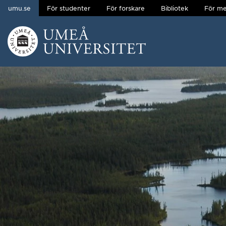
umu.se
För studenter
För forskare
Bibliotek
För me
Hoppa direkt till innehållet
Huvudmenyn dold.