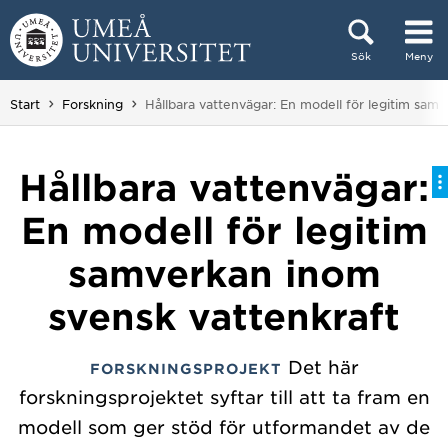
Hoppa direkt till innehållet
Sök
Meny
Huvudmenyn dold.
Du är här:
Start
Forskning
Hållbara vattenvägar: En modell för legitim sam
Hållbara vattenvägar:
En modell för legitim
samverkan inom
svensk vattenkraft
Det här
FORSKNINGSPROJEKT
forskningsprojektet syftar till att ta fram en
modell som ger stöd för utformandet av de