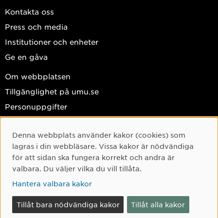
Kontakta oss
Press och media
Institutioner och enheter
Ge en gåva
Om webbplatsen
Tillgänglighet på umu.se
Personuppgifter
Hantera kakor
Denna webbplats använder kakor (cookies) som
Facebook
Cookie-samtycke
lagras i din webbläsare. Vissa kakor är nödvändiga
Instagram
för att sidan ska fungera korrekt och andra är
valbara. Du väljer vilka du vill tillåta.
TikTok
Hantera valbara kakor
Youtube
LinkedIn
Tillåt bara nödvändiga kakor
Tillåt alla kakor