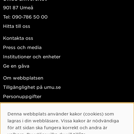
901 87 Umeå
Tel: 090-786 50 00
Hitta till oss
Kontakta oss
Press och media
Institutioner och enheter
Ge en gåva
Om webbplatsen
Tillgänglighet på umu.se
Personuppgifter
Hantera kakor
Denna webbplats använder kakor (cookies) som
Facebook
Cookie-samtycke
lagras i din webbläsare. Vissa kakor är nödvändiga
Instagram
för att sidan ska fungera korrekt och andra är