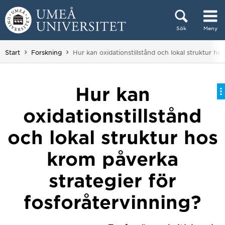
Hoppa direkt till innehållet
Sök
Meny
Huvudmenyn dold.
Du är här:
Start
Forskning
Hur kan oxidationstillstånd och lokal struktur ho
Hur kan
oxidationstillstånd
och lokal struktur hos
krom påverka
strategier för
fosforåtervinning?