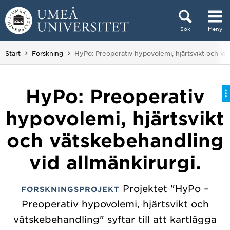
Hoppa direkt till innehållet
Sök
Meny
Huvudmenyn dold.
Du är här:
Start
Forskning
HyPo: Preoperativ hypovolemi, hjärtsvikt och vät
HyPo: Preoperativ
hypovolemi, hjärtsvikt
och vätskebehandling
vid allmänkirurgi.
Projektet "HyPo –
FORSKNINGSPROJEKT
Preoperativ hypovolemi, hjärtsvikt och
vätskebehandling" syftar till att kartlägga