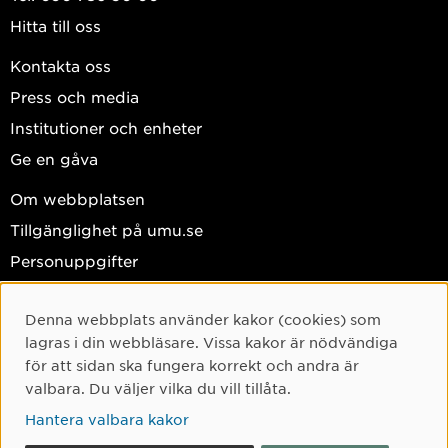
Hitta till oss
Kontakta oss
Press och media
Institutioner och enheter
Ge en gåva
Om webbplatsen
Tillgänglighet på umu.se
Personuppgifter
Hantera kakor
Denna webbplats använder kakor (cookies) som
Facebook
Cookie-samtycke
lagras i din webbläsare. Vissa kakor är nödvändiga
Instagram
för att sidan ska fungera korrekt och andra är
valbara. Du väljer vilka du vill tillåta.
TikTok
Hantera valbara kakor
Youtube