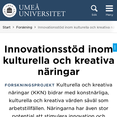
Hoppa direkt till innehållet
Sök
Meny
Huvudmenyn dold.
Du är här:
Start
Forskning
Innovationsstöd inom kulturella och kreativa när
Innovationsstöd inom
kulturella och kreativa
näringar
Kulturella och kreativa
FORSKNINGSPROJEKT
näringar (KKN) bidrar med konstnärliga,
kulturella och kreativa värden såväl som
arbetstillfällen. Näringarna har även stor
potential att stimulera innovation och