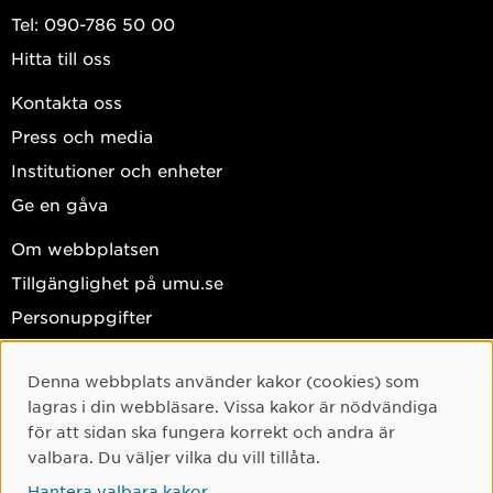
Tel: 090-786 50 00
Hitta till oss
Kontakta oss
Press och media
Institutioner och enheter
Ge en gåva
Om webbplatsen
Tillgänglighet på umu.se
Personuppgifter
Hantera kakor
Denna webbplats använder kakor (cookies) som
Facebook
Cookie-samtycke
lagras i din webbläsare. Vissa kakor är nödvändiga
Instagram
för att sidan ska fungera korrekt och andra är
valbara. Du väljer vilka du vill tillåta.
TikTok
Hantera valbara kakor