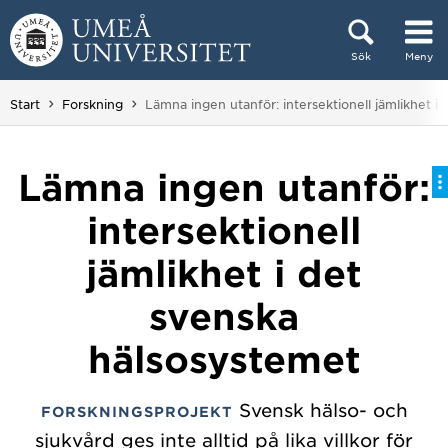
Hoppa direkt till innehållet
Sök
Meny
Huvudmenyn dold.
Du är här:
Start
Forskning
Lämna ingen utanför: intersektionell jämlikhet i
Lämna ingen utanför:
intersektionell
jämlikhet i det
svenska
hälsosystemet
Svensk hälso- och
FORSKNINGSPROJEKT
sjukvård ges inte alltid på lika villkor för