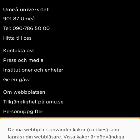
Umeå universitet
901 87 Umeå
Tel: 090-786 50 00
Hitta till oss
Kontakta oss
Press och media
Institutioner och enheter
Ge en gåva
Om webbplatsen
Tillgänglighet på umu.se
Personuppgifter
Hantera kakor
Denna webbplats använder kakor (cookies) som
Facebook
Cookie-samtycke
lagras i din webbläsare. Vissa kakor är nödvändiga