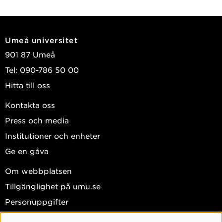
förklaringar till social ojämlikhet i hälsa, bostadsområdens
betydelse för hälsa, livsloppsepidemiologi, psykosocial
epidemiologi, och stressforskning.
Umeå universitet
901 87 Umeå
Tel: 090-786 50 00
Jag är biträdande prefekt vid Institutionen för
Hitta till oss
epidemiologi och global hälsa. Jag är även ordförande för
Kontakta oss
programrådet för masterprogrammen i folkhälsovetenskap
Press och media
(PRPH) och representerar våra program i
Institutioner och enheter
Utbildningsstrategiska nämnden på medicinska fakulteten.
Ge en gåva
Om webbplatsen
Tillgänglighet på umu.se
Min undervisning handlar mestadels om teori och metod
Personuppgifter
på avancerad och forskarutbildningsnivå, exempelvis
Hantera kakor