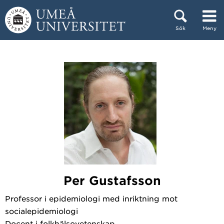
Hoppa direkt till innehållet
Sök
Meny
Huvudmenyn dold.
Per Gustafsson
Professor i epidemiologi med inriktning mot
socialepidemiologi
Docent i folkhälsovetenskap