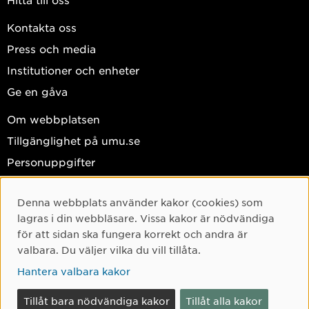
Kontakta oss
Press och media
Institutioner och enheter
Ge en gåva
Om webbplatsen
Tillgänglighet på umu.se
Personuppgifter
Hantera kakor
Denna webbplats använder kakor (cookies) som
Facebook
Cookie-samtycke
lagras i din webbläsare. Vissa kakor är nödvändiga
Instagram
för att sidan ska fungera korrekt och andra är
valbara. Du väljer vilka du vill tillåta.
TikTok
Hantera valbara kakor
Youtube
LinkedIn
Tillåt bara nödvändiga kakor
Tillåt alla kakor