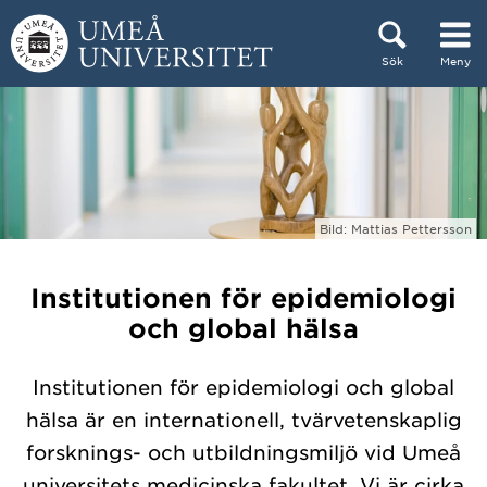
Hoppa direkt till innehållet
Sök
Meny
Huvudmenyn dold.
Bild: Mattias Pettersson
Institutionen för epidemiologi
och global hälsa
Institutionen för epidemiologi och global
hälsa är en internationell, tvärvetenskaplig
forsknings- och utbildningsmiljö vid Umeå
universitets medicinska fakultet. Vi är cirka