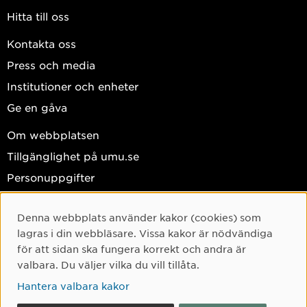
Hitta till oss
Kontakta oss
Press och media
Institutioner och enheter
Ge en gåva
Om webbplatsen
Tillgänglighet på umu.se
Personuppgifter
Hantera kakor
Denna webbplats använder kakor (cookies) som
Facebook
Cookie-samtycke
lagras i din webbläsare. Vissa kakor är nödvändiga
Instagram
för att sidan ska fungera korrekt och andra är
valbara. Du väljer vilka du vill tillåta.
TikTok
Hantera valbara kakor
Youtube