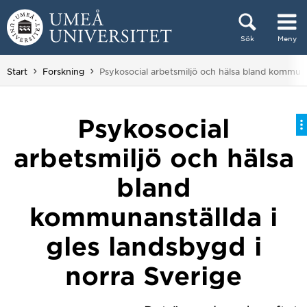
Hoppa direkt till innehållet
Sök
Meny
Huvudmenyn dold.
Du är här:
Start
Forskning
Psykosocial arbetsmiljö och hälsa bland kommunan
Psykosocial
arbetsmiljö och hälsa
bland
kommunanställda i
gles landsbygd i
norra Sverige