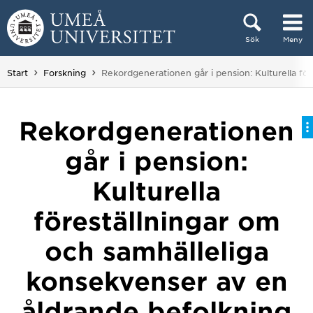
Hoppa direkt till innehållet
Sök
Meny
Huvudmenyn dold.
Du är här:
Start
Forskning
Rekordgenerationen går i pension: Kulturella fö
Rekordgenerationen
går i pension:
Kulturella
föreställningar om
och samhälleliga
konsekvenser av en
åldrande befolkning