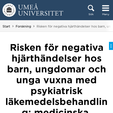
Hoppa direkt till innehållet
Sök
Meny
Huvudmenyn dold.
Du är här:
Start
Forskning
Risken för negativa hjärthändelser hos barn, un
Risken för negativa
hjärthändelser hos
barn, ungdomar och
unga vuxna med
psykiatrisk
läkemedelsbehandlin
g: medicinska,