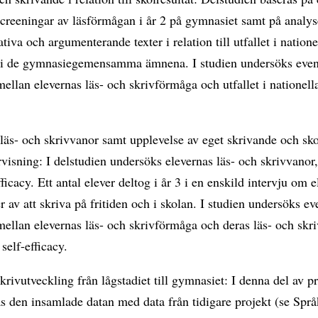
 screeningar av läsförmågan i år 2 på gymnasiet samt på analy
ativa och argumenterande texter i relation till utfallet i nation
 i de gymnasiegemensamma ämnena. I studien undersöks even
llan elevernas läs- och skrivförmåga och utfallet i nationell
läs- och skrivvanor samt upplevelse av eget skrivande och sk
visning: I delstudien undersöks elevernas läs- och skrivvano
fficacy. Ett antal elever deltog i år 3 i en enskild intervju om 
r av att skriva på fritiden och i skolan. I studien undersöks ev
ellan elevernas läs- och skrivförmåga och deras läs- och skr
elf-efficacy.
krivutveckling från lågstadiet till gymnasiet: I denna del av pr
 den insamlade datan med data från tidigare projekt (se Språ