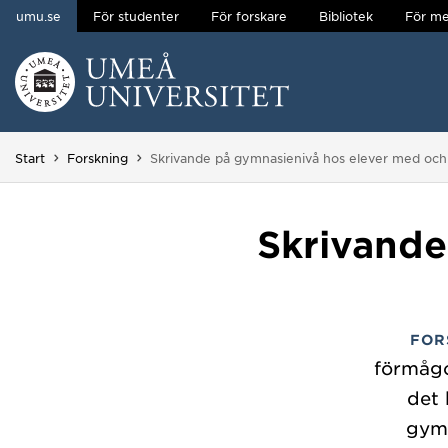
umu.se
För studenter
För forskare
Bibliotek
För me
Hoppa direkt till innehållet
Huvudmenyn dold.
Du är här:
Start
Forskning
Skrivande på gymnasienivå hos elever med och 
Skrivande
FOR
förmågo
det 
gymn