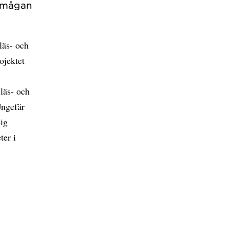
örmågan
läs- och
ojektet
läs- och
Ungefär
lig
ter i