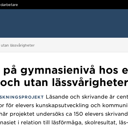
darbetare
utan lässvårigheter
 på gymnasienivå hos 
och utan lässvårighete
Läsande och skrivande är cent
SKNINGSPROJEKT
r för elevers kunskapsutveckling och kommunik
här projektet undersöks ca 150 elevers skrivan
asiet i relation till läsförmåga, skolresultat, läs