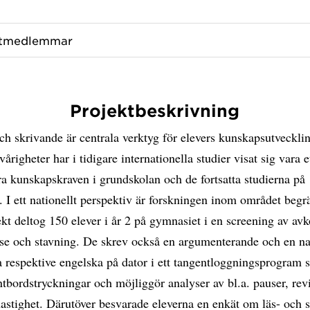
ktmedlemmar
Projektbeskrivning
h skrivande är centrala verktyg för elevers kunskapsutveckli
vårigheter har i tidigare internationella studier visat sig vara e
ara kunskapskraven i grundskolan och de fortsatta studierna på
 I ett nationellt perspektiv är forskningen inom området begr
ekt deltog 150 elever i år 2 på gymnasiet i en screening av av
lse och stavning. De skrev också en argumenterande och en nar
 respektive engelska på dator i ett tangentloggningsprogram 
ntbordstryckningar och möjliggör analyser av bl.a. pauser, rev
astighet. Därutöver besvarade eleverna en enkät om läs- och 