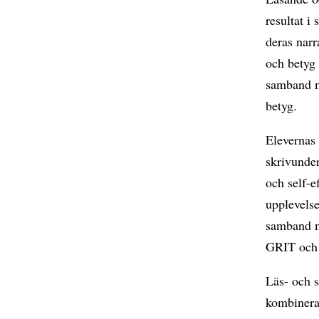
resultat i
deras narr
och betyg
samband me
betyg.
Elevernas 
skrivunder
och self-e
upplevelse
samband m
GRIT och s
Läs- och s
kombineras