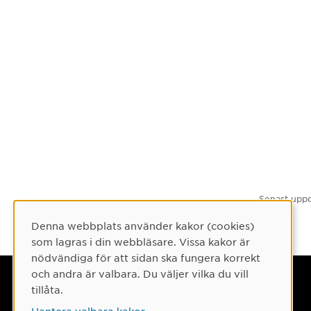
Senast uppd
Denna webbplats använder kakor (cookies)
Cookie-samtycke
som lagras i din webbläsare. Vissa kakor är
nödvändiga för att sidan ska fungera korrekt
och andra är valbara. Du väljer vilka du vill
Umeå universitet
tillåta.
901 87 Umeå