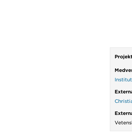
Projek
Medver
Institu
Extern
Christ
Externa
Vetens