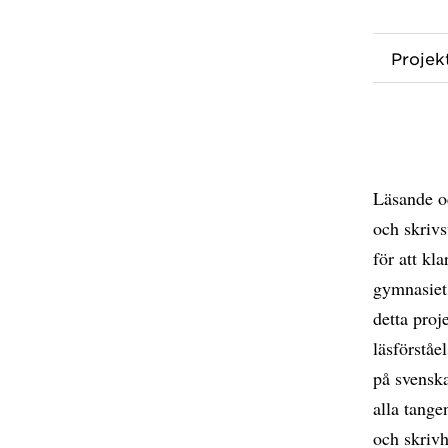
Proje
Läsande oc
och skrivs
för att kl
gymnasiet.
detta proj
läsförståe
på svenska
alla tange
och skrivh