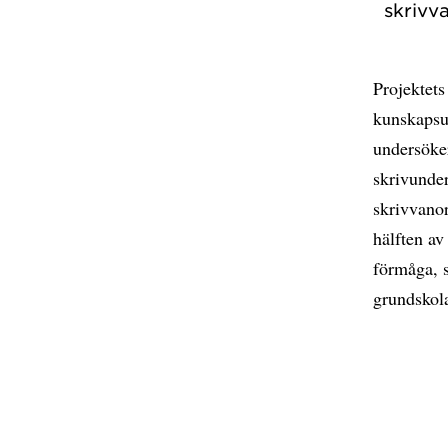
skrivv
Projektets
kunskapsu
undersöker
skrivunde
skrivvanor
hälften av
förmåga, s
grundskol