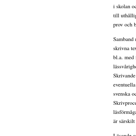
i skolan o
till uthål
prov och b
Samband m
skrivna te
bl.a. med 
lässvårigh
Skrivande 
eventuella
svenska o
Skrivproce
läsförmåga
är särskil
Läsande oc