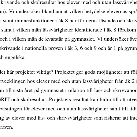
krivande och skolresultat hos elever med och utan lässvårighe
n). Vi undersöker bland annat vilken betydelse elevernas spr
 samt minnesfunktioner i åk 8 har för deras läsande och skri
samt i vilken mån lässvårigheter identifierade i åk 8 förekom
 och i vilken mån de kvarstår på gymnasiet. Vi undersöker äv
skrivande i nationella proven i åk 3, 6 och 9 och år 1 på gymn
ch engelska.
det här projektet viktigt? Projektet ger goda möjligheter att föl
tvecklingen hos elever med och utan lässvårigheter från åk 2 
 till sista året på gymnasiet i relation till läs- och skrivvanor,
GRIT och skolresultat. Projektets resultat kan bidra till att utv
visningen för elever med och utan lässvårigheter samt till tid
ing av elever med läs- och skrivsvårigheter som riskerar att int
raven.