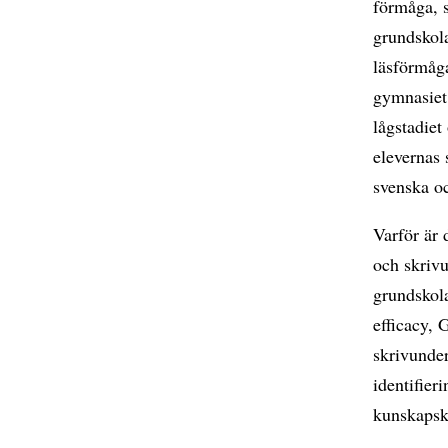
förmåga, s
grundskola
läsförmåga
gymnasiet 
lågstadiet
elevernas 
svenska o
Varför är 
och skrivu
grundskolan
efficacy, 
skrivunder
identifier
kunskapsk