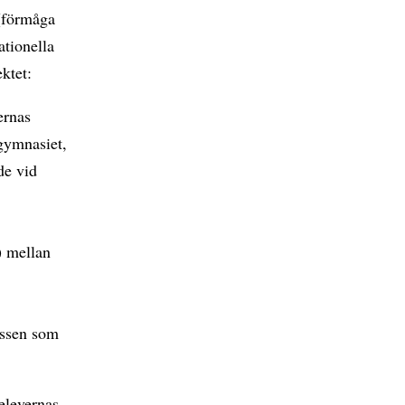
 (förmåga
ationella
ktet:
ernas
 gymnasiet,
de vid
s
) mellan
essen som
 elevernas