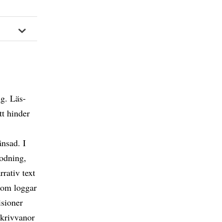
ng. Läs-
tt hinder
änsad. I
kodning,
rativ text
som loggar
isioner
skrivvanor