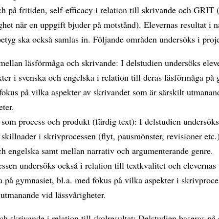
ch på fritiden, self-efficacy i relation till skrivande och GRIT
lighet när en uppgift bjuder på motstånd). Elevernas resultat i n
etyg ska också samlas in. Följande områden undersöks i proje
ellan läsförmåga och skrivande: I delstudien undersöks elev
xter i svenska och engelska i relation till deras läsförmåga på
fokus på vilka aspekter av skrivandet som är särskilt utmanan
eter.
som process och produkt (färdig text): I delstudien undersök
 skillnader i skrivprocessen (flyt, pausmönster, revisioner etc.
ch engelska samt mellan narrativ och argumenterande genre.
ssen undersöks också i relation till textkvalitet och elevernas
 på gymnasiet, bl.a. med fokus på vilka aspekter i skrivproc
t utmanande vid lässvårigheter.
h skrivande i relation till skolresultat: Delstudien baseras på