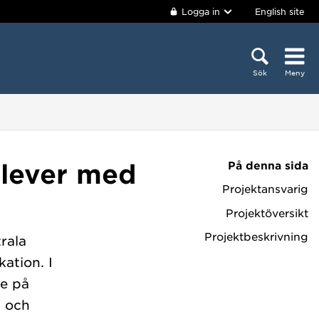
Logga in
English site
Sök
Meny
På denna sida
elever med
Projektansvarig
r
Projektöversikt
Projektbeskrivning
rala
ation. I
de på
- och