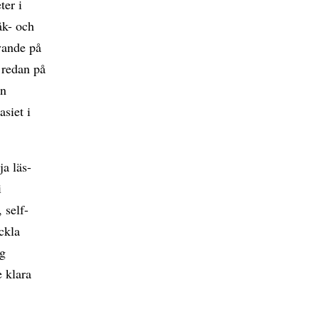
ter i
åk- och
vande på
 redan på
en
asiet i
ja läs-
i
 self-
eckla
ig
e klara