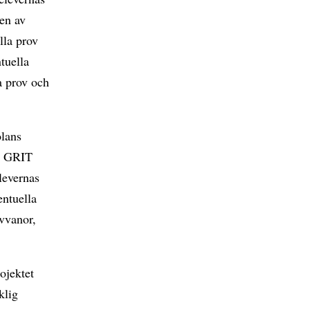
sen av
ella prov
tuella
a prov och
olans
r, GRIT
elevernas
entuella
ivvanor,
ojektet
klig