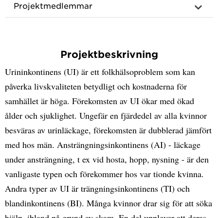
Projektmedlemmar
Projektbeskrivning
Urininkontinens (UI) är ett folkhälsoproblem som kan
påverka livskvaliteten betydligt och kostnaderna för
samhället är höga. Förekomsten av UI ökar med ökad
ålder och sjuklighet. Ungefär en fjärdedel av alla kvinnor
besväras av urinläckage, förekomsten är dubblerad jämfört
med hos män. Ansträngningsinkontinens (AI) - läckage
under ansträngning, t ex vid hosta, hopp, nysning - är den
vanligaste typen och förekommer hos var tionde kvinna.
Andra typer av UI är trängningsinkontinens (TI) och
blandinkontinens (BI). Många kvinnor drar sig för att söka
hjälp, ibland på grund av skam. En del upplever att deras