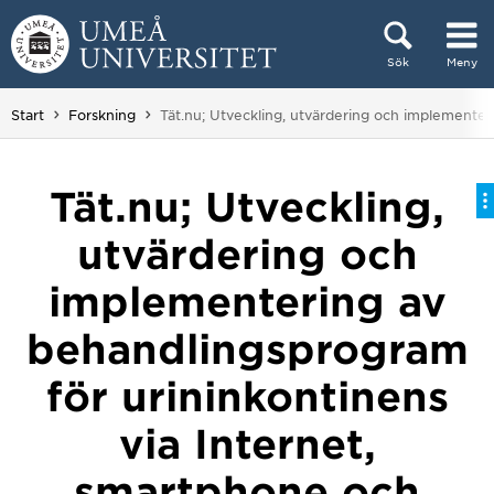
Hoppa direkt till innehållet
Sök
Meny
Huvudmenyn dold.
Du är här:
Start
Forskning
Tät.nu; Utveckling, utvärdering och implementer
Tät.nu; Utveckling,
utvärdering och
implementering av
behandlingsprogram
för urininkontinens
via Internet,
smartphone och