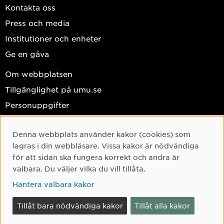
Kontakta oss
Press och media
Institutioner och enheter
Ge en gåva
Om webbplatsen
Tillgänglighet på umu.se
Personuppgifter
Hantera kakor
Denna webbplats använder kakor (cookies) som
Facebook
Cookie-samtycke
lagras i din webbläsare. Vissa kakor är nödvändiga
Instagram
för att sidan ska fungera korrekt och andra är
valbara. Du väljer vilka du vill tillåta.
TikTok
Hantera valbara kakor
Youtube
LinkedIn
Tillåt bara nödvändiga kakor
Tillåt alla kakor