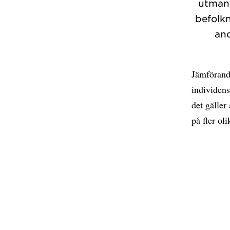
utmani
befolk
and
Jämförande
individens
det gäller
på fler ol