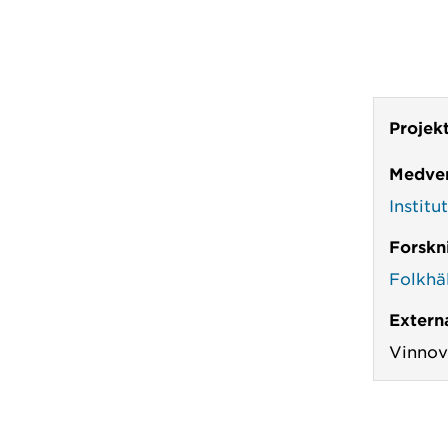
Projek
Medver
Institu
Forskn
Folkhä
Externa
Vinno