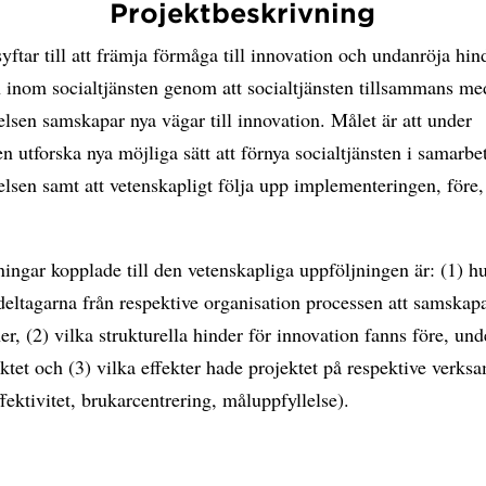
Projektbeskrivning
syftar till att främja förmåga till innovation och undanröja hin
 inom socialtjänsten genom att socialtjänsten tillsammans me
elsen samskapar nya vägar till innovation. Målet är att under
en utforska nya möjliga sätt att förnya socialtjänsten i samarb
elsen samt att vetenskapligt följa upp implementeringen, före
ningar kopplade till den vetenskapliga uppföljningen är: (1) h
eltagarna från respektive organisation processen att samskap
er, (2) vilka strukturella hinder för innovation fanns före, un
ektet och (3) vilka effekter hade projektet på respektive verksa
fektivitet, brukarcentrering, måluppfyllelse).