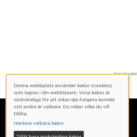
Senast uppd
Denna webbplats använder kakor (cookies)
Cookie-samtycke
som lagras i din webbläsare. Vissa kakor är
nödvändiga för att sidan ska fungera korrekt
och andra är valbara. Du väljer vilka du vill
Umeå universitet
tillåta.
901 87 Umeå
Hantera valbara kakor
Tel: 090-786 50 00
Tillåt bara nödvändiga kakor