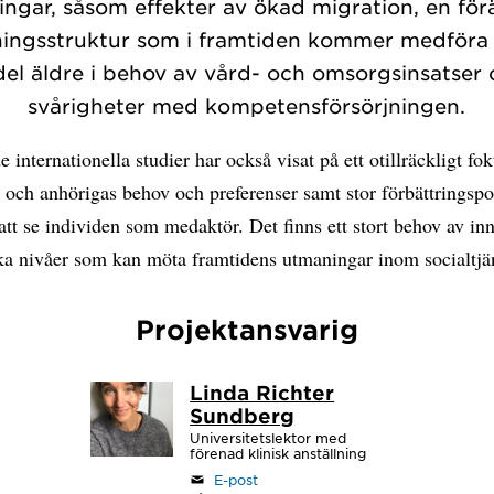
ngar, såsom effekter av ökad migration, en fö
ningsstruktur som i framtiden kommer medföra 
el äldre i behov av vård- och omsorgsinsatser
svårigheter med kompetensförsörjningen.
 internationella studier har också visat på ett otillräckligt fo
 och anhörigas behov och preferenser samt stor förbättringspo
 att se individen som medaktör. Det finns ett stort behov av in
ika nivåer som kan möta framtidens utmaningar inom socialtjä
Projektansvarig
Linda Richter
Sundberg
Universitetslektor med
förenad klinisk anställning
E-post