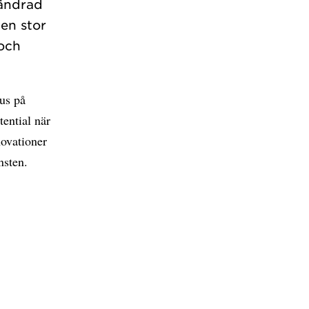
rändrad
en stor
 och
kus på
tential när
novationer
nsten.