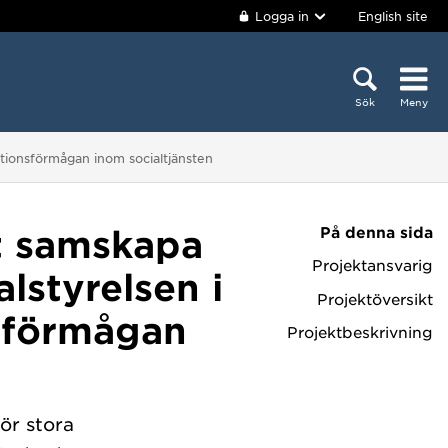
Logga in
English site
Sök
Meny
ationsförmågan inom socialtjänsten
På denna sida
t samskapa
Projektansvarig
alstyrelsen i
Projektöversikt
nsförmågan
Projektbeskrivning
för stora