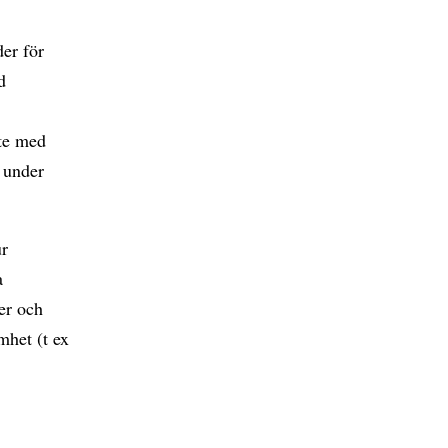
der för
d
ete med
, under
ur
a
der och
mhet (t ex