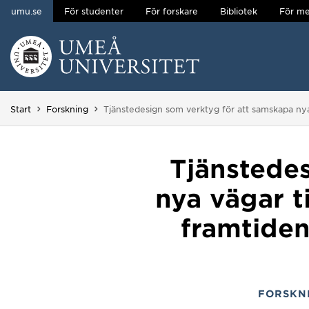
umu.se
För studenter
För forskare
Bibliotek
För me
Hoppa direkt till innehållet
Huvudmenyn dold.
Du är här:
Start
Forskning
Tjänstedesign som verktyg för att samskapa nya 
Tjänstede
nya vägar ti
framtiden
FORSKN