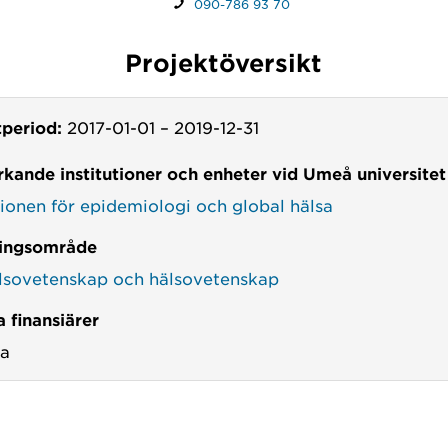
090-786 93 70
Projektöversikt
tperiod:
2017-01-01
–
2019-12-31
kande institutioner och enheter vid Umeå universitet
tionen för epidemiologi och global hälsa
ingsområde
lsovetenskap och hälsovetenskap
 finansiärer
va