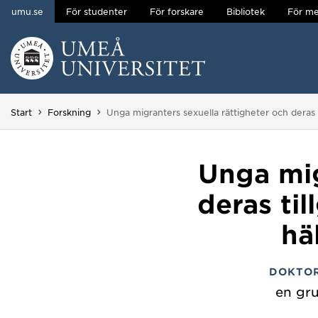
umu.se
För studenter
För forskare
Bibliotek
För me
Hoppa direkt till innehållet
Huvudmenyn dold.
Du är här:
Start
Forskning
Unga migranters sexuella rättigheter och deras ti
Unga mig
deras til
hä
DOKTO
en gru