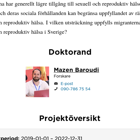
a har generellt lägre tillgång till sexuell och reproduktiv häl
ch deras sociala förhållanden kan begränsa uppfyllandet av rät
h reproduktiv hälsa. I vilken utsträckning uppfylls migranternas
h reproduktiv hälsa i Sverige?
Doktorand
Mazen Baroudi
Forskare
E-post
090-786 75 54
Projektöversikt
tperiod:
2019-01-01
–
2022-12-31