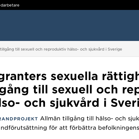
darbetare
llgång till sexuell och reproduktiv hälso- och sjukvård i Sverige
ranters sexuella rättig
lgång till sexuell och r
lso- och sjukvård i Sver
Allmän tillgång till hälso- och sju
RANDPROJEKT
ndförutsättning för att förbättra befolkningens