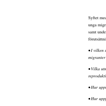
Syftet med
unga migra
samt unde
förutsättn
• I vilken
migranter
• Vilka ut
reprodukti
• Hur upp
• Hur uppf