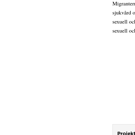
Migrantern
sjukvård o
sexuell oc
sexuell oc
Projek