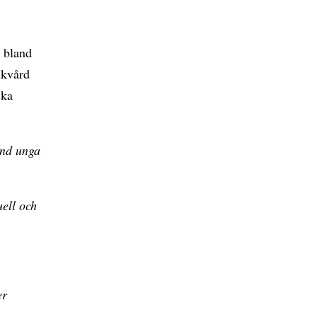
r bland
ukvård
ska
land unga
uell och
er