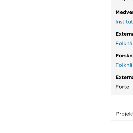
Medver
Institu
Extern
Folkhä
Forskn
Folkhä
Externa
Forte
Proje