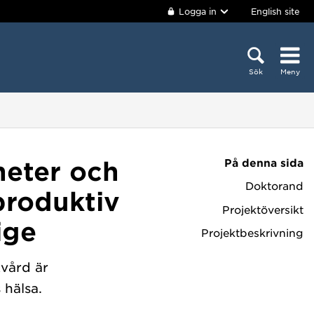
Logga in
English site
Sök
Meny
På denna sida
heter och
Doktorand
eproduktiv
Projektöversikt
ige
Projektbeskrivning
kvård är
 hälsa.