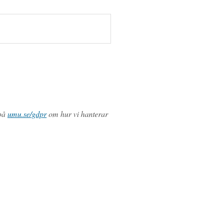
 på
umu.se/gdpr
om hur vi hanterar