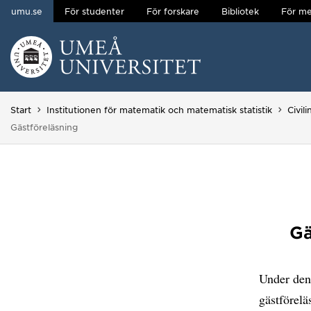
umu.se
För studenter
För forskare
Bibliotek
För me
Hoppa direkt till innehållet
Huvudmenyn dold.
Start
Institutionen för matematik och matematisk statistik
Civil
Du är här:
Gästföreläsning
Gä
Under den 
gästförelä