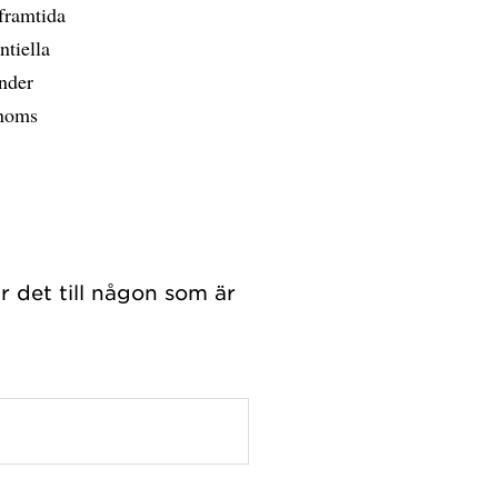
 framtida
ntiella
under
onoms
r det till någon som är