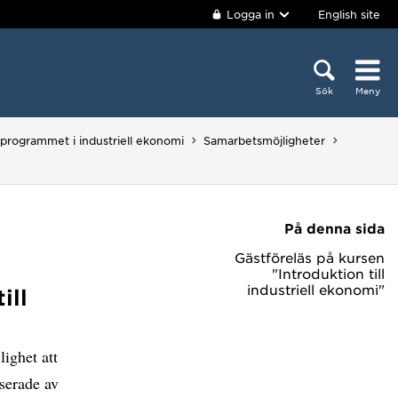
Logga in
English site
Sök
Meny
programmet i industriell ekonomi
Samarbetsmöjligheter
På denna sida
Gästföreläs på kursen
"Introduktion till
industriell ekonomi"
ill
ighet att
sserade av