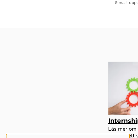
Senast uppd
Internshi
Läs mer om 
och hur ett 