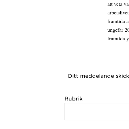
att veta v
arbetslive
framtida a
ungefär 20
framtida y
Ditt meddelande skicka
Rubrik