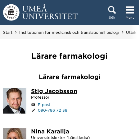
Hoppa direkt till innehållet
Sök
Meny
Huvudmenyn dold.
Start
Institutionen för medicinsk och translationell biologi
Utbild
Lärare farmakologi
Lärare farmakologi
Stig Jacobsson
Professor
E-post
090-786 72 38
Nina Karalija
Universitetslektor (tjänstledig)