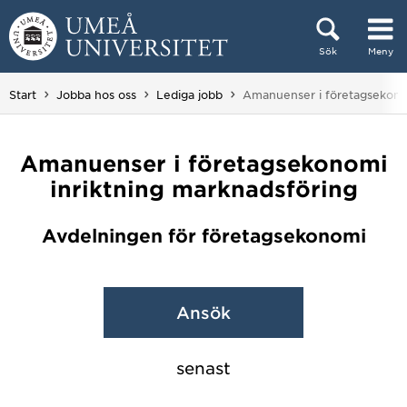
Hoppa direkt till innehållet
Sök
Meny
Huvudmenyn dold.
Du är här:
Start
Jobba hos oss
Lediga jobb
Amanuenser i företagsekonom
Amanuenser i företagsekonomi
inriktning marknadsföring
Avdelningen för företagsekonomi
Ansök
senast