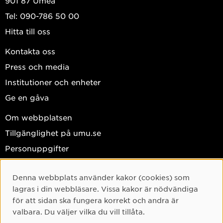
901 87 Umeå
Tel: 090-786 50 00
Hitta till oss
Kontakta oss
Press och media
Institutioner och enheter
Ge en gåva
Om webbplatsen
Tillgänglighet på umu.se
Personuppgifter
Hantera kakor
Denna webbplats använder kakor (cookies) som
Cookie-samtycke
Facebook
lagras i din webbläsare. Vissa kakor är nödvändiga
Instagram
för att sidan ska fungera korrekt och andra är
valbara. Du väljer vilka du vill tillåta.
TikTok