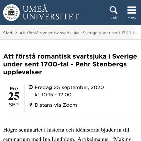
Hoppa direkt till innehållet
Sök
Meny
Huvudmenyn dold.
Du är här:
Start
Att förstå romantisk svartsjuka i Sverige under sent 1700-tal
Att förstå romantisk svartsjuka i Sverige
under sent 1700-tal - Pehr Stenbergs
upplevelser
Fredag 25 september, 2020
fre
25
kl. 10:15 - 12:00
SEP
Distans via Zoom
Högre seminariet i historia och idéhistoria bjuder in till
seminarium med Ina Lindblom. Artikelmanus: “Making