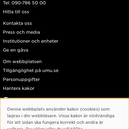
Tel: 090-786 50 00
Hitta till oss
Kontakta oss
Press och media
Institutioner och enheter
Ge en gåva
Om webbplatsen
Tillgänglighet på umu.se
Personuppgifter
Hantera kakor
Facebook
Instagram
Denna webbplats använder kakor (cookies) som
Cookie-samtycke
lagras i din webbläsare. Vissa kakor är nödvändiga
TikTok
för att sidan ska fungera korrekt och andra är
Youtube
valbara. Du väljer vilka du vill tillåta.