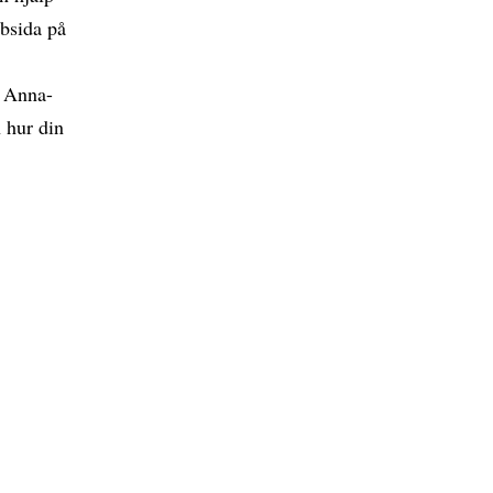
bbsida på
h Anna-
 hur din