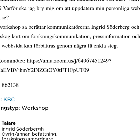
å? Varför ska jag bry mig om att uppdatera min personliga we
.se?
workshop så berättar kommunikatörerna Ingrid Söderberg oc
skog kort om forskningskommunikation, pressinformation och
 webbsida kan förbättras genom några få enkla steg.
 Zoommötet: https://umu.zoom.us/j/64967451249?
XaEVBVjhmY2lNZGtOY0tFT1FpUT09
: 862138
:
KBC
ngstyp:
Workshop
Talare
Ingrid Söderbergh
Övrig/annan befattning,
forskningssamordnare