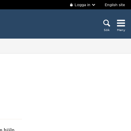
Logga in
English site
Sök
Meny
n hjälp