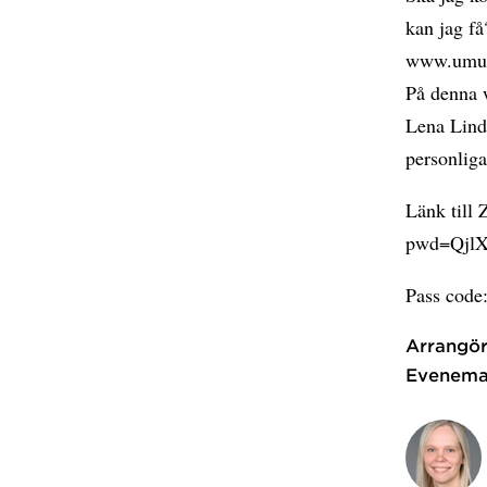
kan jag f
www.umu
På denna 
Lena Lind
personliga
Länk till
pwd=Qjl
Pass code
Arrangör
Evenema