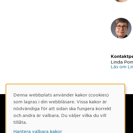
Kontaktp
Linda Po
Läs om L
Denna webbplats använder kakor (cookies)
Cookie-samtycke
som lagras i din webbläsare. Vissa kakor är
Umeå universitet
nödvändiga för att sidan ska fungera korrekt
och andra är valbara. Du väljer vilka du vill
901 87 Umeå
tillåta.
Tel: 090-786 50 00
Hantera valbara kakor