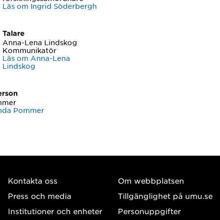
Läs om Ingrid Söderbergh
Talare
Anna-Lena Lindskog
Kommunikatör
Läs om Anna-Lena
Lindskog
erson
mmer
inda Pommer
Kontakta oss
Om webbplatsen
Press och media
Tillgänglighet på umu.se
Institutioner och enheter
Personuppgifter