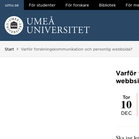
umu.se
För studenter
För forskare
Bibliotek
För me
Hoppa direkt till innehållet
Huvudmenyn dold.
Du är här:
Start
Varför forskningskommunikation och personlig webbsida?
Varför
webbsi
tor
10
DEC
Ska jag k