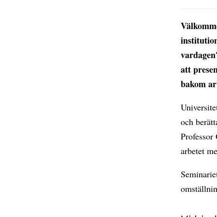
Välkommen
instituti
vardagen?
att prese
bakom ar
Universit
och berätt
Professor
arbetet me
Seminariet
omställni