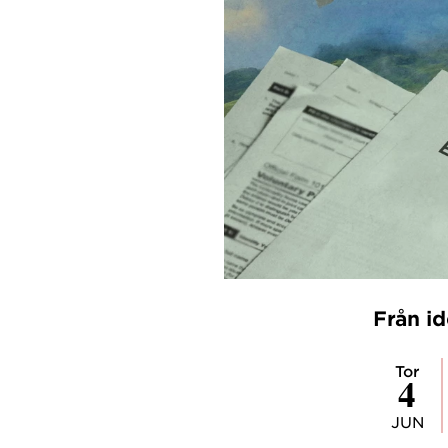
Från id
tor
4
JUN