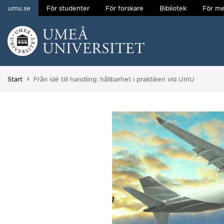
umu.se
För studenter
För forskare
Bibliotek
För me
Hoppa direkt till innehållet
Huvudmenyn dold.
Du är här:
Start
Från idé till handling: hållbarhet i praktiken vid UmU