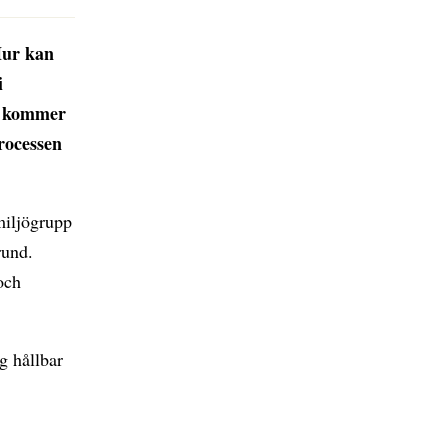
Hur kan
i
G) kommer
processen
miljögrupp
rund.
och
g hållbar