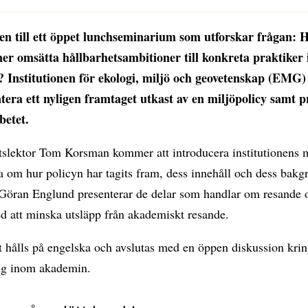
 till ett öppet lunchseminarium som utforskar frågan: 
oner omsätta hållbarhetsambitioner till konkreta praktiker 
 Institutionen för ekologi, miljö och geovetenskap (EM
ntera ett nyligen framtaget utkast av en miljöpolicy samt 
betet.
etslektor Tom Korsman kommer att introducera institutionens 
a om hur policyn har tagits fram, dess innehåll och dess bakg
 Göran Englund presenterar de delar som handlar om resande 
d att minska utsläpp från akademiskt resande.
 hålls på engelska och avslutas med en öppen diskussion krin
ng inom akademin.