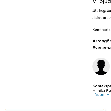
Vi bjud
Ett begrän
delas ut en
Seminariet
Arrangör
Evenema
Kontaktp
Annika Eg
Läs om An