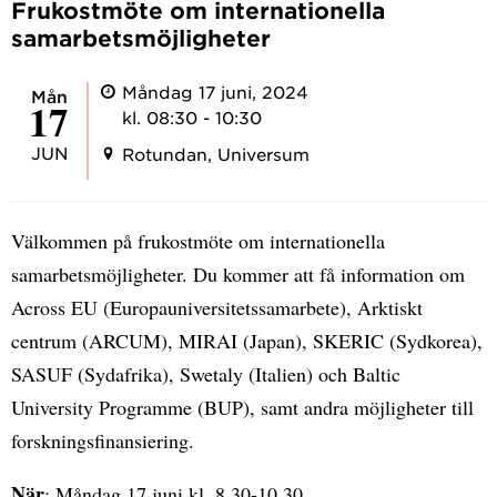
Frukostmöte om internationella
samarbetsmöjligheter
Måndag 17 juni, 2024
mån
17
kl. 08:30 - 10:30
JUN
Rotundan, Universum
Välkommen på frukostmöte om internationella
samarbetsmöjligheter. Du kommer att få information om
Across EU (Europauniversitetssamarbete), Arktiskt
centrum (ARCUM), MIRAI (Japan), SKERIC (Sydkorea),
SASUF (Sydafrika), Swetaly (Italien) och Baltic
University Programme (BUP), samt andra möjligheter till
forskningsfinansiering.
När
: Måndag 17 juni kl. 8.30-10.30