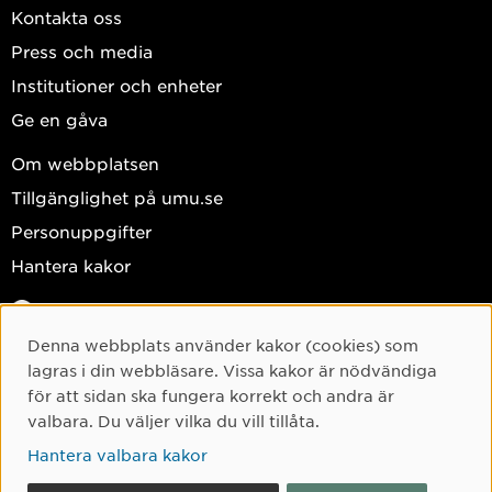
Kontakta oss
Press och media
Institutioner och enheter
Ge en gåva
Om webbplatsen
Tillgänglighet på umu.se
Personuppgifter
Hantera kakor
Facebook
Instagram
Denna webbplats använder kakor (cookies) som
Cookie-samtycke
lagras i din webbläsare. Vissa kakor är nödvändiga
TikTok
för att sidan ska fungera korrekt och andra är
Youtube
valbara. Du väljer vilka du vill tillåta.
LinkedIn
Hantera valbara kakor