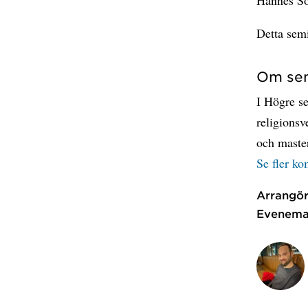
Detta semi
Om sem
I Högre se
religionsv
och maste
Se fler k
Arrangör
Evenema