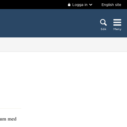
Logga in
English site
Sök
Meny
rium med