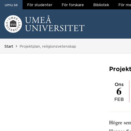
umu.se
För studenter
För forskare
Bibliotek
För me
Hoppa direkt till innehållet
Huvudmenyn dold.
Du är här:
Start
Projektplan, religionsvetenskap
Projek
ons
6
FEB
Högre semi
Hannes So