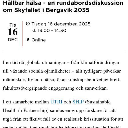
Hållbar hälsa - en rundabordsdiskussion
om Skyfallet i Bergsvik 2035
Tisdag 16 december, 2025
tis
16
kl. 13:00 - 14:30
DEC
Online
I en tid då globala utmaningar – från klimatförändringar
till växande sociala ojämlikheter – allt tydligare påverkar
människors liv och hälsa, ökar kunskapsbehovet av brett,
fakultetsövergripande engagemang och samverkan.
I ett samarbete mellan
UTRI
och
SHIP
(Sustainable
Health in Partnership) samlas en grupp forskare för att
utgå från ett fiktivt fall av en realistisk krissituation för att
sedan mötas i en rundabordsdiskussion om hur de förstår