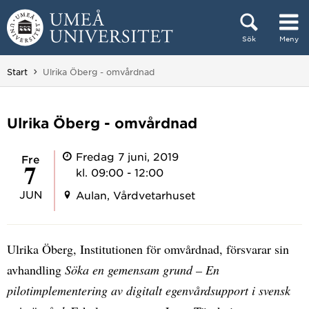
Hoppa direkt till innehållet
Sök
Meny
Huvudmenyn dold.
Du är här:
Start
Ulrika Öberg - omvårdnad
Ulrika Öberg - omvårdnad
Fredag 7 juni, 2019
fre
7
kl. 09:00 - 12:00
JUN
Aulan, Vårdvetarhuset
Ulrika Öberg, Institutionen för omvårdnad, försvarar sin
avhandling
Söka en gemensam grund – En
pilotimplementering av digitalt egenvårdsupport i svensk