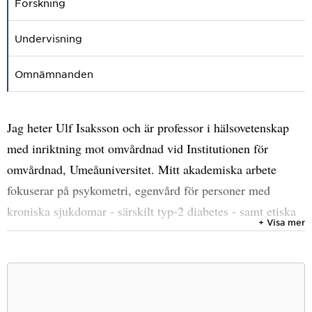
Forskning
Undervisning
Omnämnanden
Jag heter Ulf Isaksson och är professor i hälsovetenskap
med inriktning mot omvårdnad vid Institutionen för
omvårdnad, Umeåuniversitet. Mitt akademiska arbete
fokuserar på psykometri, egenvård för personer med
kroniska sjukdomar - särskilt typ-2 diabetes - samt etiska
+ Visa mer
frågor inom vården. Ett annat av mina områden är
demensvård, med en specifik inriktning mot
Beteendemässiga och Psykiska Symptom vid
Demenssjukdom (BPSD).