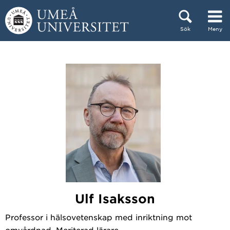
Hoppa direkt till innehållet
Sök
Meny
Huvudmenyn dold.
Ulf Isaksson
Professor i hälsovetenskap med inriktning mot
omvårdnad, Meriterad lärare