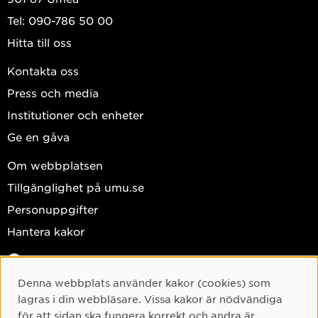
Tel: 090-786 50 00
Hitta till oss
Kontakta oss
Press och media
Institutioner och enheter
Ge en gåva
Om webbplatsen
Tillgänglighet på umu.se
Personuppgifter
Hantera kakor
Facebook
Instagram
Denna webbplats använder kakor (cookies) som
Cookie-samtycke
lagras i din webbläsare. Vissa kakor är nödvändiga
TikTok
för att sidan ska fungera korrekt och andra är