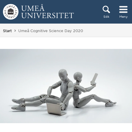
Hoppa direkt till innehållet
Sök
Meny
Huvudmenyn dold.
Du är här:
Start
Umeå Cognitive Science Day 2020