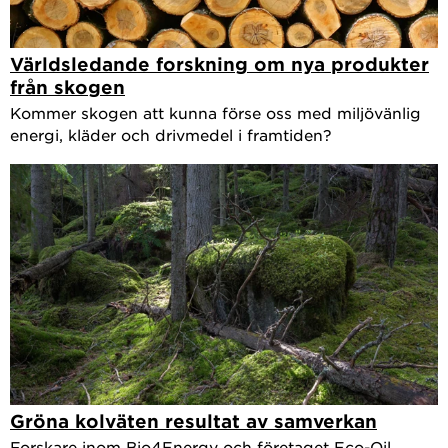
Världsledande forskning om nya produkter
från skogen
Kommer skogen att kunna förse oss med miljövänlig
energi, kläder och drivmedel i framtiden?
Gröna kolväten resultat av samverkan
Forskare inom Bio4Energy och företaget Eco-Oil