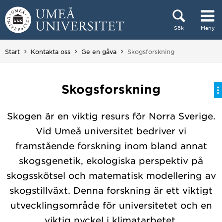
Hoppa direkt till innehållet
Sök
Meny
Huvudmenyn dold.
Du är här:
Start
Kontakta oss
Ge en gåva
Skogsforskning
Skogsforskning
Skogen är en viktig resurs för Norra Sverige.
Vid Umeå universitet bedriver vi
framstående forskning inom bland annat
skogsgenetik, ekologiska perspektiv på
skogsskötsel och matematisk modellering av
skogstillväxt. Denna forskning är ett viktigt
utvecklingsområde för universitetet och en
viktig nyckel i klimatarbetet.