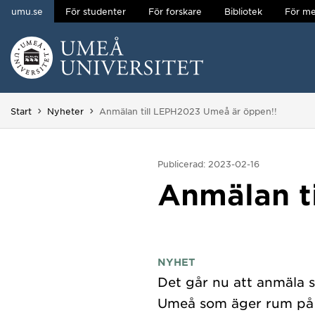
umu.se
För studenter
För forskare
Bibliotek
För me
Hoppa direkt till innehållet
Huvudmenyn dold.
Du är här:
Start
Nyheter
Anmälan till LEPH2023 Umeå är öppen!!
Publicerad: 2023-02-16
Anmälan t
NYHET
Det går nu att anmäla 
Umeå som äger rum på un