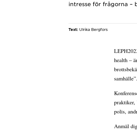
intresse för frågorna – 
Text:
Ulrika Bergfors
LEPH2023 
health – ä
brottsbekä
samhälle”
Konferens
praktiker,
polis, and
Anmäl dig 