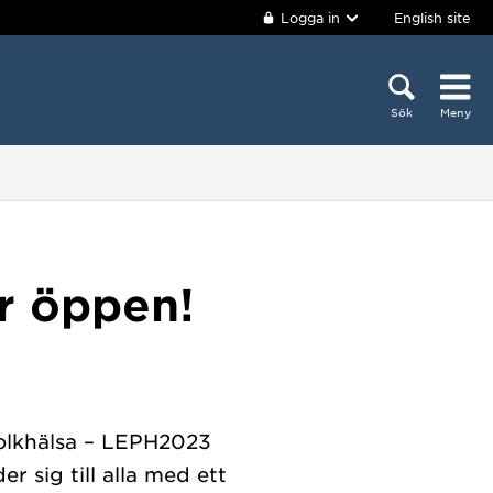
Logga in
English site
Sök
Meny
r öppen!
folkhälsa – LEPH2023
 sig till alla med ett