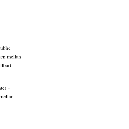
ublic
ten mellan
llbart
ter –
 mellan