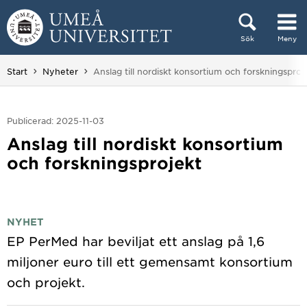
Hoppa direkt till innehållet
Sök
Meny
Huvudmenyn dold.
Du är här:
Start
Nyheter
Anslag till nordiskt konsortium och forskningsproj
Publicerad: 2025-11-03
Anslag till nordiskt konsortium
och forskningsprojekt
NYHET
EP PerMed har beviljat ett anslag på 1,6
miljoner euro till ett gemensamt konsortium