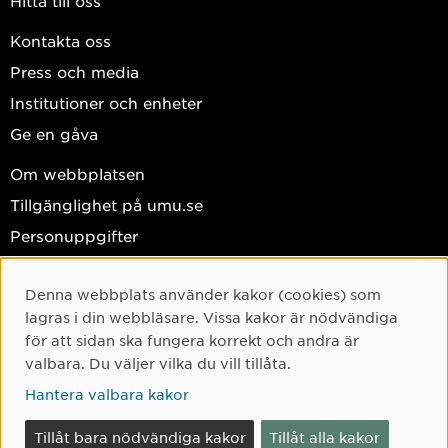
Hitta till oss
Kontakta oss
Press och media
Institutioner och enheter
Ge en gåva
Om webbplatsen
Tillgänglighet på umu.se
Personuppgifter
Hantera kakor
Denna webbplats använder kakor (cookies) som
Facebook
Cookie-samtycke
lagras i din webbläsare. Vissa kakor är nödvändiga
Instagram
för att sidan ska fungera korrekt och andra är
valbara. Du väljer vilka du vill tillåta.
TikTok
Hantera valbara kakor
Youtube
LinkedIn
Tillåt bara nödvändiga kakor
Tillåt alla kakor