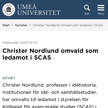
Hoppa direkt till innehållet
Sök
Meny
Huvudmenyn dold.
Du är här:
Start
Nyheter
Christer Nordlund omvald som ledamot i SCAS
Publicerad: 2020-01-13
Christer Nordlund omvald som
ledamot i SCAS
NYHET
Christer Nordlund, professor i idéhistoria,
Institutionen för idé- och samhällsstudier,
har omvalts till ledamot i styrelsen för
Kollegiet för avancerade studier (SCAS) i