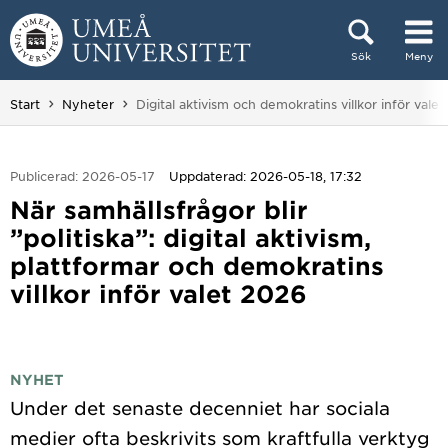
Hoppa direkt till innehållet
Sök
Meny
Huvudmenyn dold.
Du är här:
Start
Nyheter
Digital aktivism och demokratins villkor inför vale
Publicerad: 2026-05-17
Uppdaterad: 2026-05-18, 17:32
När samhällsfrågor blir
”politiska”: digital aktivism,
plattformar och demokratins
villkor inför valet 2026
NYHET
Under det senaste decenniet har sociala
medier ofta beskrivits som kraftfulla verktyg