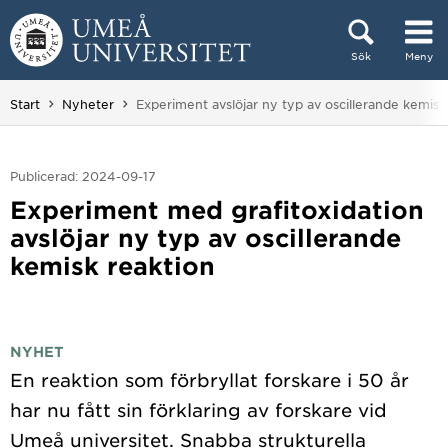
Hoppa direkt till innehållet
Sök
Meny
Huvudmenyn dold.
Du är här:
Start
Nyheter
Experiment avslöjar ny typ av oscillerande kemisk
Publicerad: 2024-09-17
Experiment med grafitoxidation
avslöjar ny typ av oscillerande
kemisk reaktion
NYHET
En reaktion som förbryllat forskare i 50 år
har nu fått sin förklaring av forskare vid
Umeå universitet. Snabba strukturella