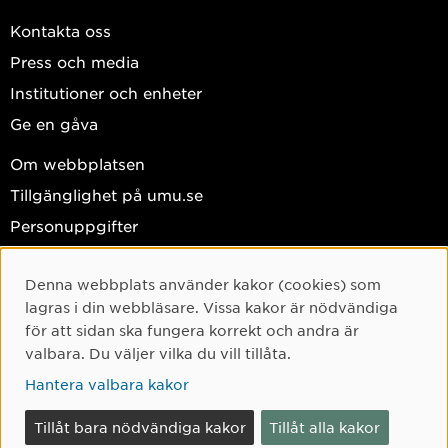
Kontakta oss
Press och media
Institutioner och enheter
Ge en gåva
Om webbplatsen
Tillgänglighet på umu.se
Personuppgifter
Hantera kakor
Denna webbplats använder kakor (cookies) som
Cookie-samtycke
Facebook
lagras i din webbläsare. Vissa kakor är nödvändiga
Instagram
för att sidan ska fungera korrekt och andra är
valbara. Du väljer vilka du vill tillåta.
TikTok
Hantera valbara kakor
Youtube
LinkedIn
Tillåt bara nödvändiga kakor
Tillåt alla kakor