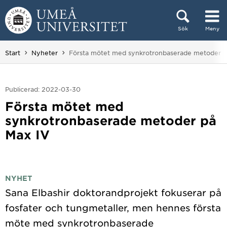
Hoppa direkt till innehållet
Sök
Meny
Huvudmenyn dold.
Du är här:
Start
Nyheter
Första mötet med synkrotronbaserade metoder p
Publicerad: 2022-03-30
Första mötet med
synkrotronbaserade metoder på
Max IV
NYHET
Sana Elbashir doktorandprojekt fokuserar på
fosfater och tungmetaller, men hennes första
möte med synkrotronbaserade