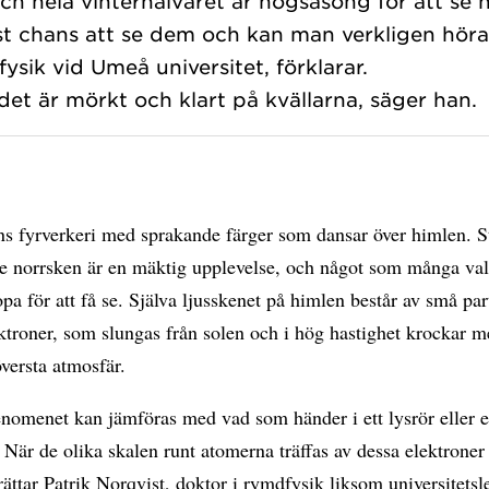
och hela vinterhalvåret är högsäsong för att se 
st chans att se dem och kan man verkligen höra
ysik vid Umeå universitet, förklarar.
ns fyrverkeri med sprakande färger som dansar över himlen. S
t se norrsken är en mäktig upplevelse, och något som många vall
pa för att få se. Själva ljusskenet på himlen består av små part
ktroner, som slungas från solen och i hög hastighet krockar 
översta atmosfär.
enomenet kan jämföras med vad som händer i ett lysrör eller 
 När de olika skalen runt atomerna träffas av dessa elektroner
erättar Patrik Norqvist, doktor i rymdfysik liksom universitetsl