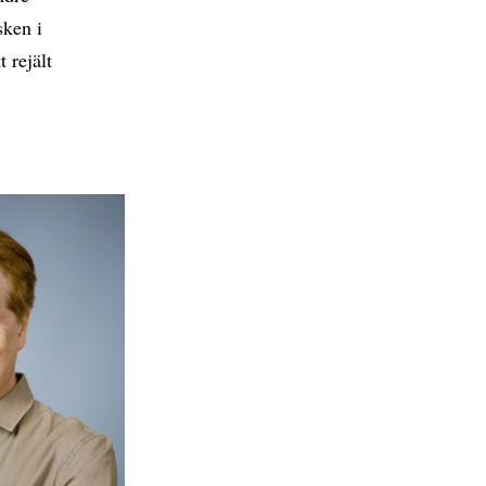
sken i
 rejält