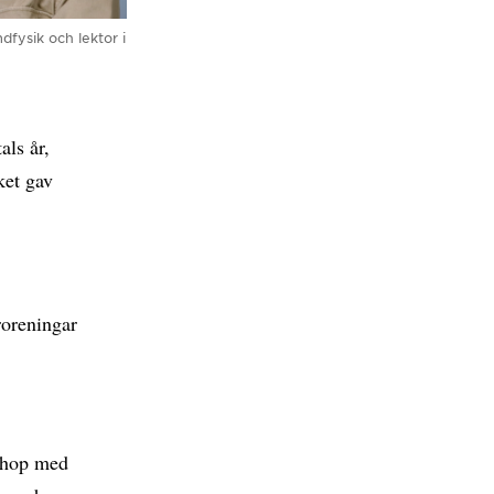
mdfysik och lektor i
als år,
ket gav
roreningar
 ihop med