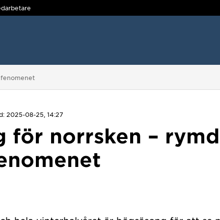
darbetare
r fenomenet
: 2025-08-25, 14:27
 för norrsken – rymd
 fenomenet