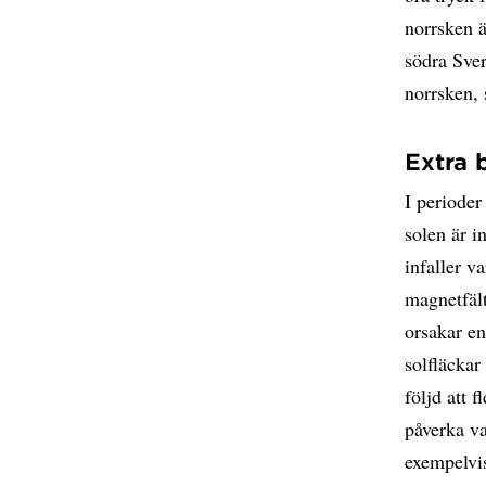
norrsken 
södra Sver
norrsken, 
Extra 
I perioder
solen är i
infaller va
magnetfält
orsakar en
solfläckar
följd att 
påverka v
exempelvis