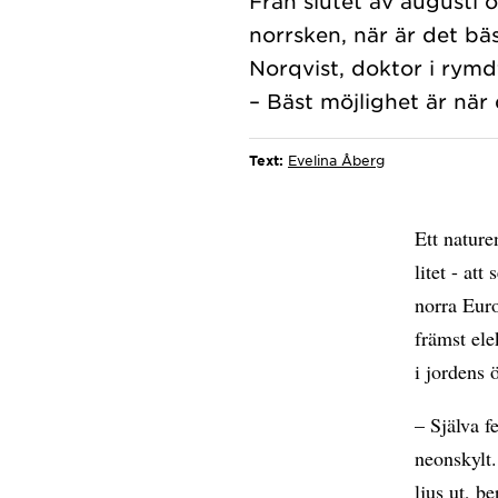
Från slutet av augusti 
norrsken, när är det bä
Norqvist, doktor i rymdf
Text:
Evelina Åberg
Ett nature
litet - at
norra Euro
främst ele
i jordens 
– Själva f
neonskylt.
ljus ut, b