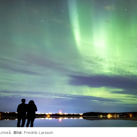
 Umeå.
Bild
Fredrik Larsson