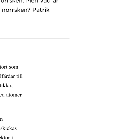
norrsken. Men vad är
 norrsken? Patrik
tort som
färdar till
iklar,
med atomer
en
 skickas
ektor i