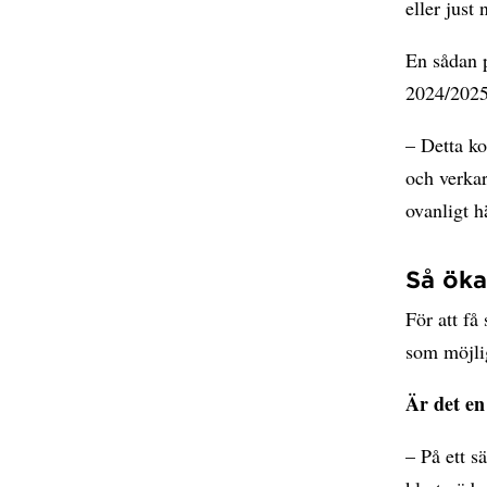
eller just
En sådan p
2024/202
– Detta ko
och verkar
ovanligt h
Så öka
För att få
som möjlig
Är det en
– På ett s