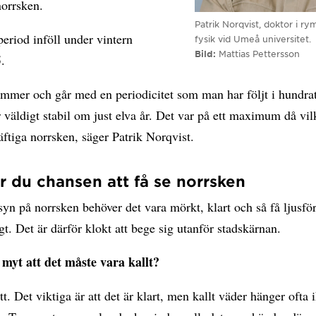
 norrsken.
Patrik Norqvist, doktor i ry
eriod inföll under vintern
fysik vid Umeå universitet.
Bild
Mattias Pettersson
5.
mmer och går med en periodicitet som man har följt i hundrat
 väldigt stabil om just elva år. Det var på ett maximum då vil
äftiga norrsken, säger Patrik Norqvist.
r du chansen att få se norrsken
 syn på norrsken behöver det vara mörkt, klart och så få ljusfö
t. Det är därför klokt att bege sig utanför stadskärnan.
 myt att det måste vara kallt?
ätt. Det viktiga är att det är klart, men kallt väder hänger ofta