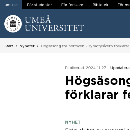
umu.se
För studenter
För forskare
Bibliotek
För me
Hoppa direkt till innehållet
Huvudmenyn dold.
Du är här:
Start
Nyheter
Högsäsong för norrsken – rymdfysikern förklara
Publicerad: 2024-11-27
Uppdaterad
Högsäsong
förklarar
NYHET