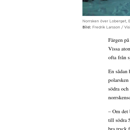
Norrsken över Loberget, B
Bild
Fredrik Larsson / Vi
Färgen på 
Vissa ato
ofta från 
En sådan h
polarsken 
södra och 
norrskenso
– Om det b
till södra
bra tryck