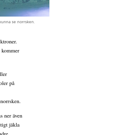
kunna se norrsken.
ktroner.
en kommer
ller
oler på
 norrsken.
as ner även
tigt jäkla
ndre