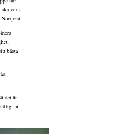
uppe har
t ska vara
k Norqvist.
binera
ghet.
itt bästa
det
Så det är
äftigt ut