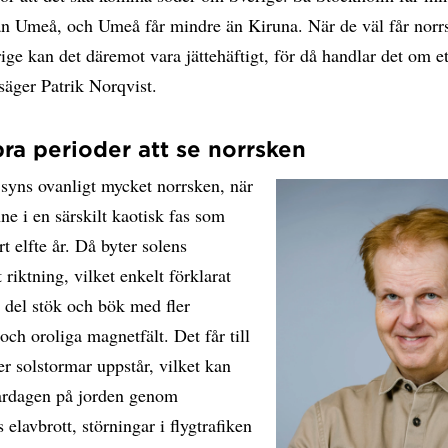
än Umeå, och Umeå får mindre än Kiruna. När de väl får norr
ige kan det däremot vara jättehäftigt, för då handlar det om ett
säger Patrik Norqvist.
bra perioder att se norrsken
 syns ovanligt mycket norrsken, när
nne i en särskilt kaotisk fas som
rt elfte år. Då byter solens
 riktning, vilket enkelt förklarat
 del stök och bök med fler
 och oroliga magnetfält. Det får till
fler solstormar uppstår, vilket kan
ardagen på jorden genom
 elavbrott, störningar i flygtrafiken