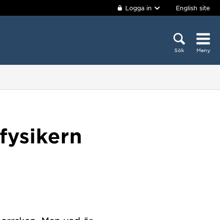
Logga in
English site
Sök
Meny
fysikern