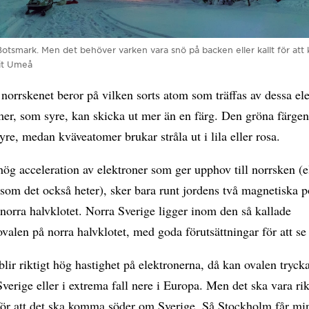
otsmark. Men det behöver varken vara snö på backen eller kallt för att 
sit Umeå
norrskenet beror på vilken sorts atom som träffas av dessa ele
mer, som syre, kan skicka ut mer än en färg. Den gröna färg
syre, medan kväveatomer brukar stråla ut i lila eller rosa.
ög acceleration av elektroner som ger upphov till norrsken (e
som det också heter), sker bara runt jordens två magnetiska p
norra halvklotet. Norra Sverige ligger inom den så kallade
valen på norra halvklotet, med goda förutsättningar för att se
lir riktigt hög hastighet på elektronerna, då kan ovalen tryck
 Sverige eller i extrema fall nere i Europa. Men det ska vara rik
 för att det ska komma söder om Sverige. Så Stockholm får mi