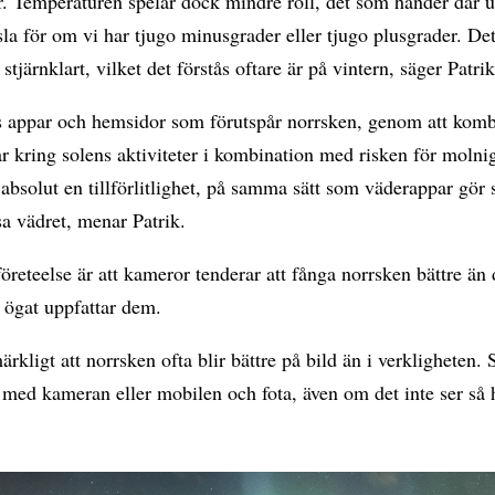
r. Temperaturen spelar dock mindre roll, det som händer där 
la för om vi har tjugo minusgrader eller tjugo plusgrader. De
stjärnklart, vilket det förstås oftare är på vintern, säger Patri
ns appar och hemsidor som förutspår norrsken, genom att kom
r kring solens aktiviteter i kombination med risken för molni
absolut en tillförlitlighet, på samma sätt som väderappar gör s
ssa vädret, menar Patrik.
företeelse är att kameror tenderar att fånga norrsken bättre än 
 ögat uppfattar dem.
ärkligt att norrsken ofta blir bättre på bild än i verkligheten. 
ta med kameran eller mobilen och fota, även om det inte ser så h