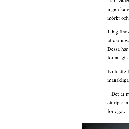
klart väde
ingen käns
mörkt och 
I dag fin
uträkninga
Dessa har 
för att gi
En lustig 
mänskliga
– Det är m
ett tips: 
för ögat.