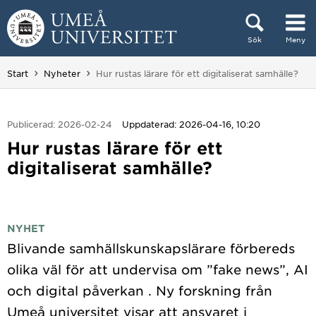
Hoppa direkt till innehållet
Sök
Meny
Huvudmenyn dold.
Du är här:
Start
Nyheter
Hur rustas lärare för ett digitaliserat samhälle?
Publicerad: 2026-02-24
Uppdaterad: 2026-04-16, 10:20
Hur rustas lärare för ett
digitaliserat samhälle?
NYHET
Blivande samhällskunskapslärare förbereds
olika väl för att undervisa om ”fake news”, AI
och digital påverkan . Ny forskning från
Umeå universitet visar att ansvaret i