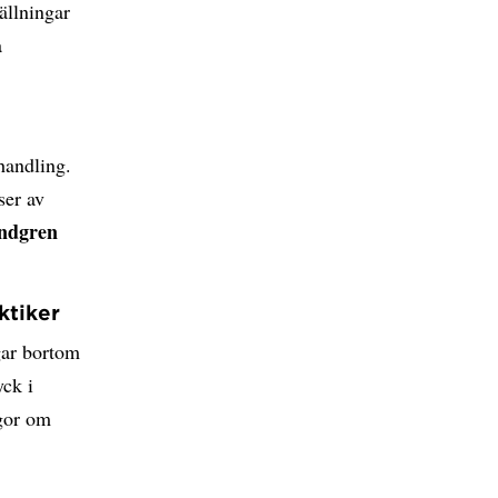
ällningar
å
handling.
ser av
ndgren
ktiker
gar bortom
yck i
ågor om