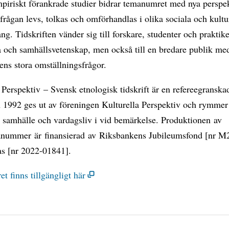
iriskt förankrade studier bidrar temanumret med nya perspe
frågan levs, tolkas och omförhandlas i olika sociala och kultu
. Tidskriften vänder sig till forskare, studenter och praktik
 och samhällsvetenskap, men också till en bredare publik med
ens stora omställningsfrågor.
 Perspektiv – Svensk etnologisk tidskrift är en refereegranskad
 1992 ges ut av föreningen Kulturella Perspektiv och rymmer
, samhälle och vardagsliv i vid bemärkelse. Produktionen av
anummer är finansierad av Riksbankens Jubileumsfond [nr M
s [nr 2022-01841].
 finns tillgängligt här