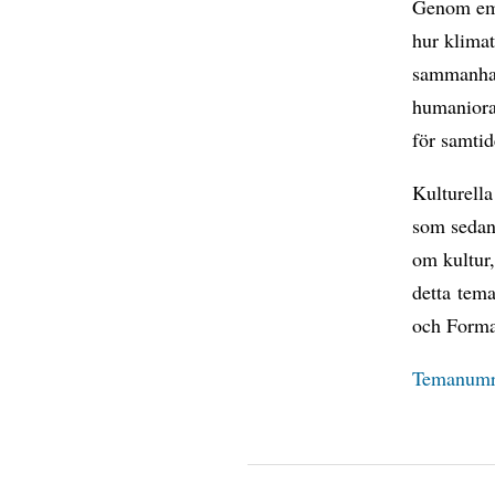
Genom emp
hur klimat
sammanhang
humaniora
för samtid
Kulturella
som sedan
om kultur
detta tem
och Forma
Temanumret