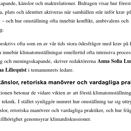
pande, känslor och maktrelationer. Bidragen visar hur förest
a, plats och identitet aktiveras när samhällen står inför krav p
 – och hur omställning ofta innebär konflikt, ambivalens och
g.
eskrivs ofta som en av vår tids stora ödesfrågor med krav på 
n innebär klimatomställningar emellertid ofta intensiva proces
Anna Sofia Lu
ng och meningsskapande, skriver redaktörerna
na Liliequist
i temanumrets ledare.
känslor, retoriska manövrer och vardagliga pra
tionen betonar de vidare vikten av att förstå klimatomställnin
 teknik. I stället synliggör numret hur omställning tar sig uttr
slor, retoriska manövrer och vardagliga praktiker, och hur fr
illhörighet genomsyrar klimatdiskussioner.