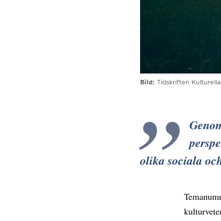
Bild
Tidskriften Kulturell
Genom
perspe
olika sociala o
Temanumre
kulturvet