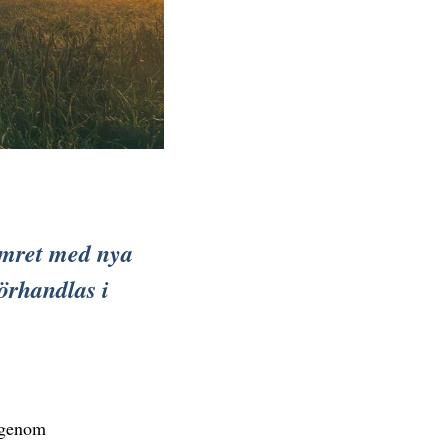
umret med nya
örhandlas i
m genom