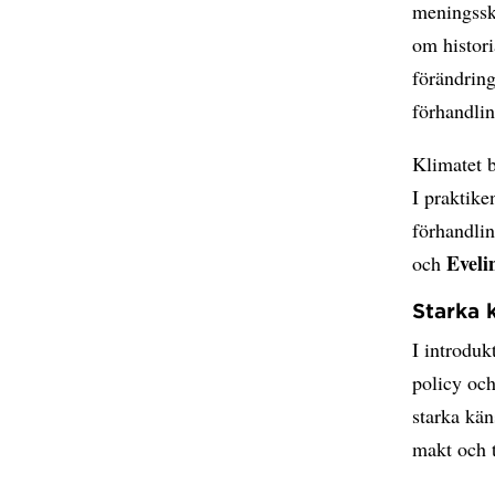
meningsska
om histori
förändring
förhandlin
Klimatet b
I praktike
förhandli
Eveli
och
Starka 
I introduk
policy och
starka kän
makt och t