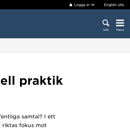
Logga in
English site
Sök
Meny
ell praktik
entliga samtal? I ett
 riktas fokus mot