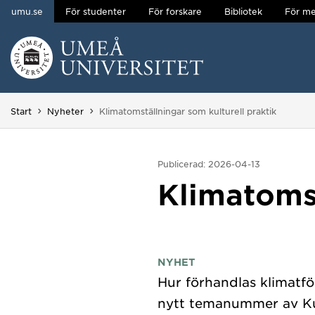
umu.se
För studenter
För forskare
Bibliotek
För me
Hoppa direkt till innehållet
Huvudmenyn dold.
Du är här:
Start
Nyheter
Klimatomställningar som kulturell praktik
Publicerad: 2026-04-13
Klimatomst
NYHET
Hur förhandlas klimatför
nytt temanummer av Kult