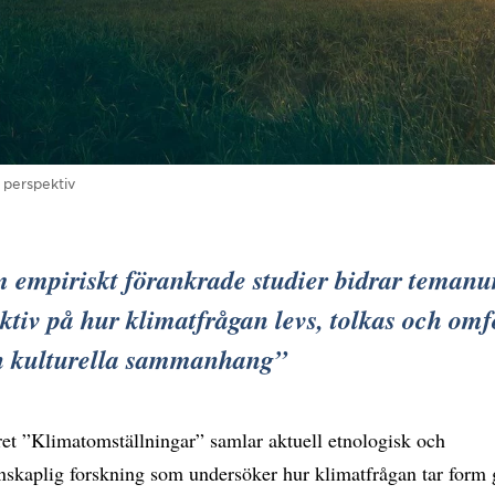
a perspektiv
 empiriskt förankrade studier bidrar teman
ktiv på hur klimatfrågan levs, tolkas och omf
ch kulturella sammanhang
t ”Klimatomställningar” samlar aktuell etnologisk och
enskaplig forskning som undersöker hur klimatfrågan tar for