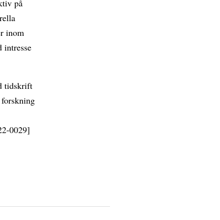
ktiv på
rella
er inom
 intresse
 tidskrift
 forskning
22-0029]