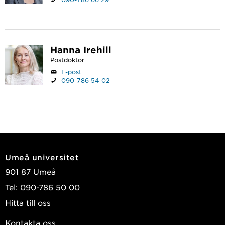
Hanna Irehill
Postdoktor
E-post
090-786 54 02
Umeå universitet
901 87 Umeå
Tel: 090-786 50 00
Hitta till oss
Kontakta oss