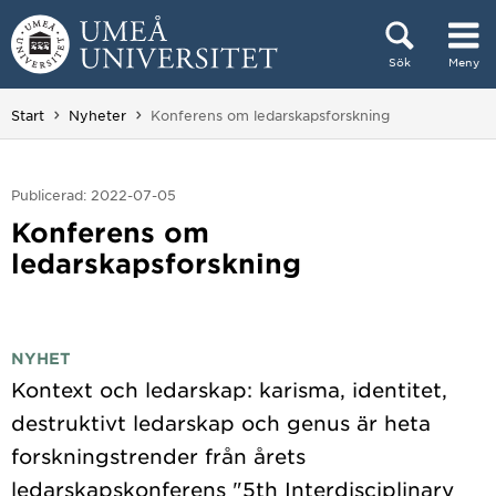
Hoppa direkt till innehållet
Sök
Meny
Huvudmenyn dold.
Du är här:
Start
Nyheter
Konferens om ledarskapsforskning
Publicerad: 2022-07-05
Konferens om
ledarskapsforskning
NYHET
Kontext och ledarskap: karisma, identitet,
destruktivt ledarskap och genus är heta
forskningstrender från årets
ledarskapskonferens "5th Interdisciplinary