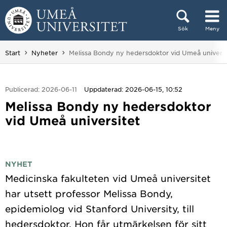
Hoppa direkt till innehållet
Sök
Meny
Huvudmenyn dold.
Du är här:
Start
Nyheter
Melissa Bondy ny hedersdoktor vid Umeå universi
Publicerad: 2026-06-11
Uppdaterad: 2026-06-15, 10:52
Melissa Bondy ny hedersdoktor
vid Umeå universitet
NYHET
Medicinska fakulteten vid Umeå universitet
har utsett professor Melissa Bondy,
epidemiolog vid Stanford University, till
hedersdoktor. Hon får utmärkelsen för sitt