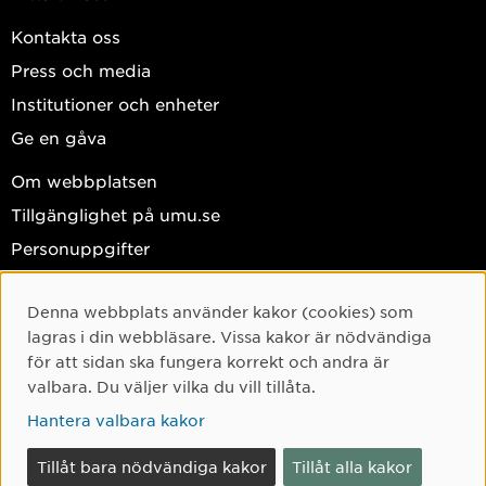
Kontakta oss
Press och media
Institutioner och enheter
Ge en gåva
Om webbplatsen
Tillgänglighet på umu.se
Personuppgifter
Hantera kakor
Denna webbplats använder kakor (cookies) som
Cookie-samtycke
Facebook
lagras i din webbläsare. Vissa kakor är nödvändiga
Instagram
för att sidan ska fungera korrekt och andra är
valbara. Du väljer vilka du vill tillåta.
TikTok
Hantera valbara kakor
Youtube
LinkedIn
Tillåt bara nödvändiga kakor
Tillåt alla kakor