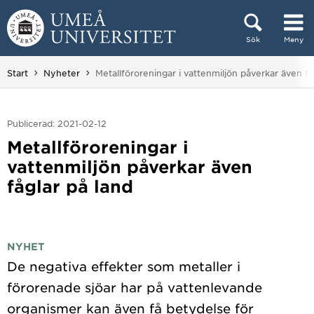
Hoppa direkt till innehållet
Sök
Meny
Huvudmenyn dold.
Du är här:
Start
Nyheter
Metallföroreningar i vattenmiljön påverkar även få
Publicerad: 2021-02-12
Metallföroreningar i
vattenmiljön påverkar även
fåglar på land
NYHET
De negativa effekter som metaller i
förorenade sjöar har på vattenlevande
organismer kan även få betydelse för