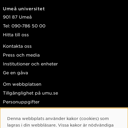
Umeå universitet
901 87 Umeå
Tel: 090-786 50 00
Hitta till oss
Kontakta oss
Press och media
Institutioner och enheter
Ge en gåva
Om webbplatsen
Tillgänglighet på umu.se
Personuppgifter
Hantera kakor
Denna webbplats använder kakor (cookies) som
Cookie-samtycke
Facebook
lagras i din webbläsare. Vissa kakor är nödvändiga