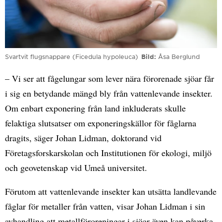
Svartvit flugsnappare (Ficedula hypoleuca)
Bild
Åsa Berglund
– Vi ser att fågelungar som lever nära förorenade sjöar får
i sig en betydande mängd bly från vattenlevande insekter.
Om enbart exponering från land inkluderats skulle
felaktiga slutsatser om exponeringskällor för fåglarna
dragits, säger Johan Lidman, doktorand vid
Företagsforskarskolan och Institutionen för ekologi, miljö
och geovetenskap vid Umeå universitet.
Förutom att vattenlevande insekter kan utsätta landlevande
fåglar för metaller från vatten, visar Johan Lidman i sin
avhandling att metallföroreningar i sjöar även kan påverka