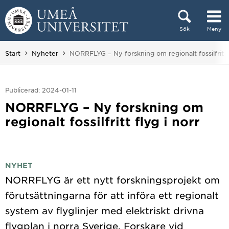
Hoppa direkt till innehållet
Sök
Meny
Huvudmenyn dold.
Du är här:
Start
Nyheter
NORRFLYG – Ny forskning om regionalt fossilfritt f
Publicerad: 2024-01-11
NORRFLYG – Ny forskning om
regionalt fossilfritt flyg i norr
NYHET
NORRFLYG är ett nytt forskningsprojekt om
förutsättningarna för att införa ett regionalt
system av flyglinjer med elektriskt drivna
flygplan i norra Sverige. Forskare vid