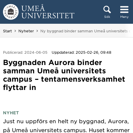
Hoppa direkt till innehållet
Sök
Meny
Huvudmenyn dold.
Du är här:
Start
Nyheter
Ny byggnad binder samman Umeå universitets c
Publicerad: 2024-06-05
Uppdaterad: 2025-02-26, 09:48
Byggnaden Aurora binder
samman Umeå universitets
campus – tentamensverksamhet
flyttar in
NYHET
Just nu uppförs en helt ny byggnad, Aurora,
på Umeå universitets campus. Huset kommer