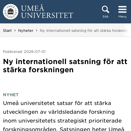
Hoppa direkt till innehållet
Sök
Meny
Huvudmenyn dold.
Du är här:
Start
Nyheter
Ny internationell satsning för att stärka forskning
Publicerad: 2026-07-01
Ny internationell satsning för att
stärka forskningen
NYHET
Umeå universitetet satsar för att stärka
utvecklingen av världsledande forskning
inom universitetets strategiskt prioriterade
forskningsområden. Satsningen heter Umeå