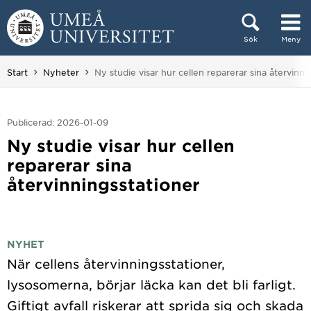
Hoppa direkt till innehållet
Sök
Meny
Huvudmenyn dold.
Du är här:
Start
Nyheter
Ny studie visar hur cellen reparerar sina återvinni
Publicerad: 2026-01-09
Ny studie visar hur cellen
reparerar sina
återvinningsstationer
NYHET
När cellens återvinningsstationer,
lysosomerna, börjar läcka kan det bli farligt.
Giftigt avfall riskerar att sprida sig och skada