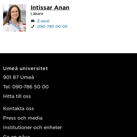
Intissar Anan
Läkare
E-post
090-785 00 00
Umeå universitet
901 87 Umeå
Tel: 090-786 50 00
Hitta till oss
Kontakta oss
Press och media
Institutioner och enheter
Ge en gåva