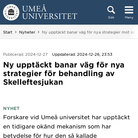
Hoppa direkt till innehållet
Sök
Meny
Huvudmenyn dold.
Du är här:
Start
Nyheter
Ny upptäckt banar väg för nya strategier mot skel
Publicerad: 2024-12-27
Uppdaterad: 2024-12-26, 23:53
Ny upptäckt banar väg för nya
strategier för behandling av
Skelleftesjukan
NYHET
Forskare vid Umeå universitet har upptäckt
en tidigare okänd mekanism som har
betydelse för hur den så kallade