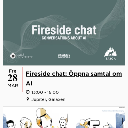
fre
28
Fireside chat: Öppna samtal om
AI
MAR
13:00 - 15:00
Jupiter, Galaxen