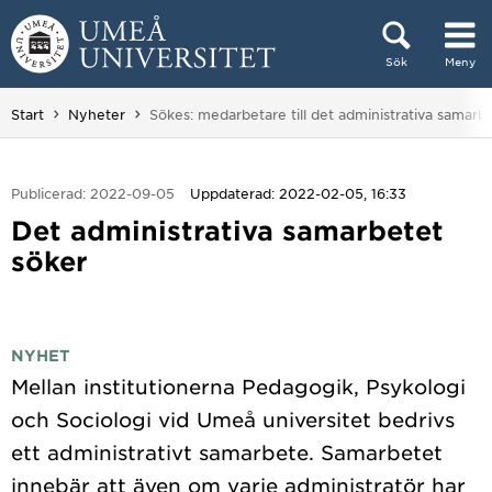
Hoppa direkt till innehållet
Sök
Meny
Huvudmenyn dold.
Du är här:
Start
Nyheter
Sökes: medarbetare till det administrativa samarb
Publicerad: 2022-09-05
Uppdaterad: 2022-02-05, 16:33
Det administrativa samarbetet
söker
NYHET
Mellan institutionerna Pedagogik, Psykologi
och Sociologi vid Umeå universitet bedrivs
ett administrativt samarbete. Samarbetet
innebär att även om varje administratör har