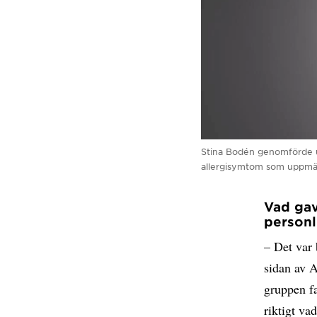
Stina Bodén genomförde und
allergisymtom som uppmärk
Vad gav
personl
– Det var
sidan av A
gruppen fa
riktigt va