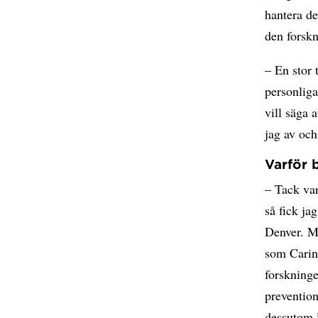
hantera de
den forskn
– En stor 
personliga
vill säga a
jag av och
Varför 
– Tack var
så fick ja
Denver. Mi
som Carina
forskninge
prevention
dessutom l