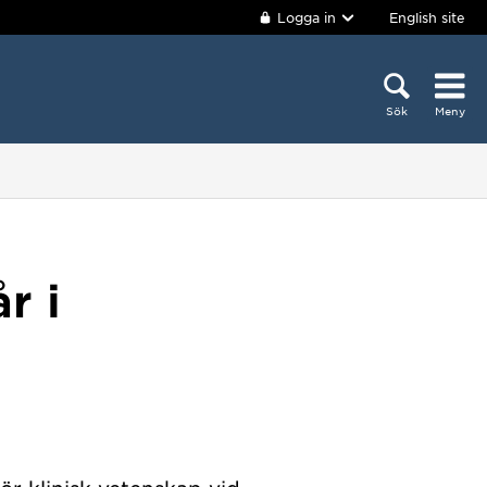
Logga in
English site
Sök
Meny
r i