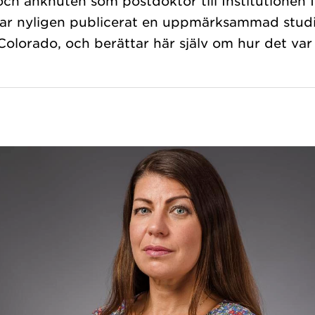
och anknuten som postdoktor till Institutionen f
har nyligen publicerat en uppmärksammad stud
olorado, och berättar här själv om hur det var a