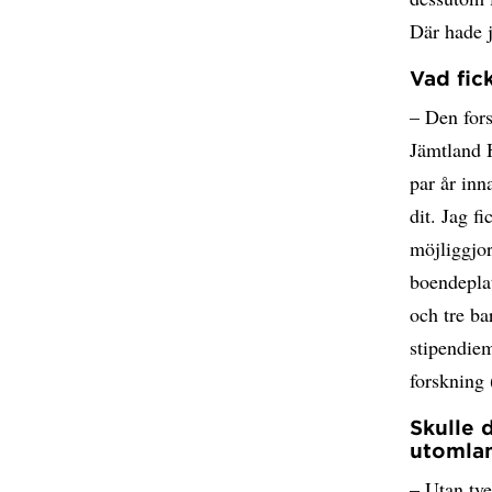
Där hade j
Vad fic
– Den fors
Jämtland 
par år inn
dit. Jag f
möjliggjor
boendepla
och tre ba
stipendiem
forskning 
Skulle 
utomla
– Utan tve