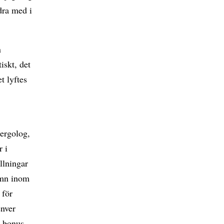
dra med i
n
iskt, det
et lyftes
lergolog,
r i
llningar
namn inom
 för
enver
r bonus.