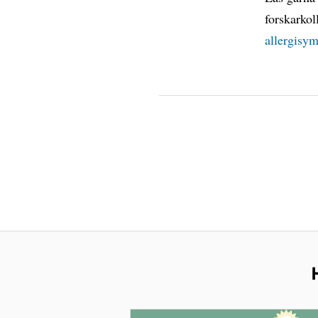
forskarko
allergisy