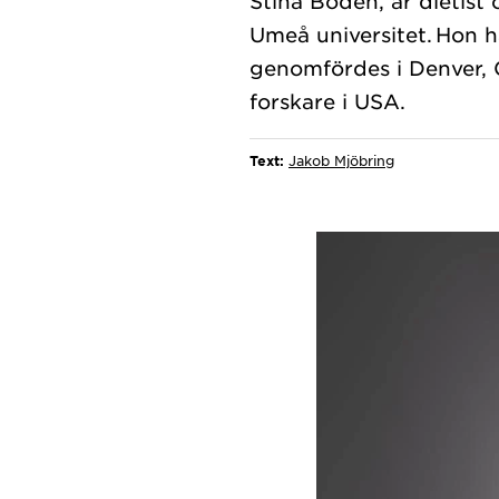
Stina Bodén, är dietist 
Umeå universitet. Hon 
genomfördes i Denver, C
Text:
Jakob Mjöbring