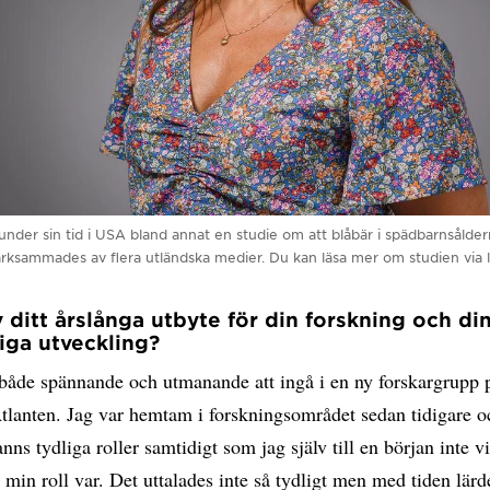
er sin tid i USA bland annat en studie om att blåbär i spädbarnsåldern 
sammades av flera utländska medier. Du kan läsa mer om studien via lä
 ditt årslånga utbyte för din forskning och di
iga utveckling?
 både spännande och utmanande att ingå i en ny forskargrupp 
tlanten. Jag var hemtam i forskningsområdet sedan tidigare o
nns tydliga roller samtidigt som jag själv till en början inte vi
d min roll var. Det uttalades inte så tydligt men med tiden lär