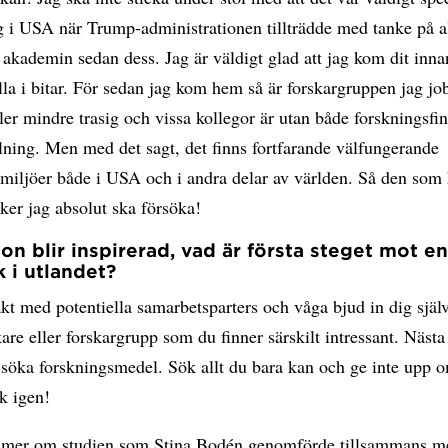
g i USA när Trump-administrationen tillträdde med tanke på a
akademin sedan dess. Jag är väldigt glad att jag kom dit innan
lla i bitar. För sedan jag kom hem så är forskargruppen jag j
ler mindre trasig och vissa kollegor är utan både forskningsfi
lning. Men med det sagt, det finns fortfarande välfungerande
miljöer både i USA och i andra delar av världen. Så den som 
ker jag absolut ska försöka!
n blir inspirerad, vad är första steget mot e
 i utlandet?
kt med potentiella samarbetsparters och våga bjud in dig själ
kare eller forskargrupp som du finner särskilt intressant. Nästa
t söka forskningsmedel. Sök allt du bara kan och ge inte upp 
k igen!
 mer om studien som Stina Bodén genomförde tillsammans m