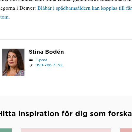
llegorna i Denver:
Blåbär i spädbarnsåldern kan kopplas till fä
mtom
.
Stina Bodén
E-post
090-786 71 52
Hitta inspiration för dig som forska