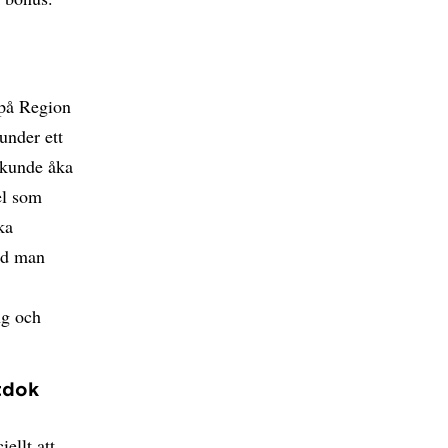
 på Region
under ett
n kunde åka
el som
ka
med man
ng och
tdok
ellt att