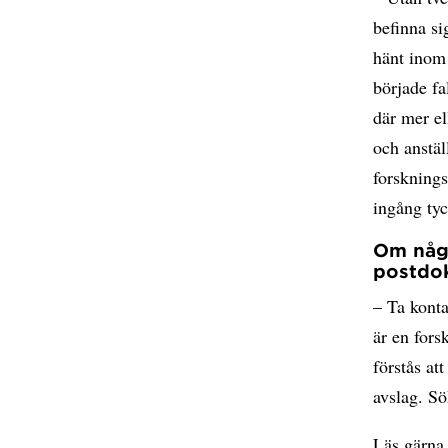
befinna si
hänt inom 
började fa
där mer el
och anstäl
forsknings
ingång tyc
Om någo
postdok
– Ta konta
är en fors
förstås at
avslag. Sö
Läs gärna