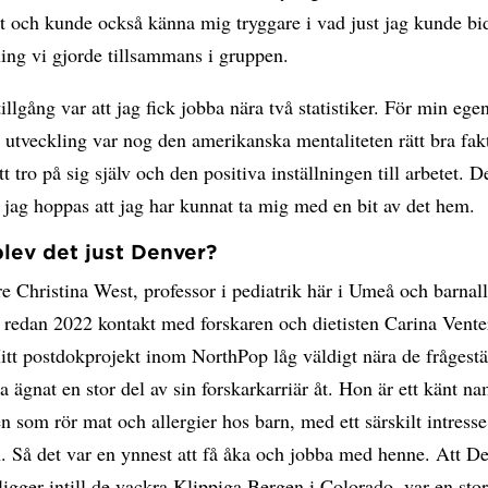
t och kunde också känna mig tryggare i vad just jag kunde bi
ing vi gjorde tillsammans i gruppen.
tillgång var att jag fick jobba nära två statistiker. För min ege
 utveckling var nog den amerikanska mentaliteten rätt bra fakt
tt tro på sig själv och den positiva inställningen till arbetet. D
 jag hoppas att jag har kunnat ta mig med en bit av det hem.
blev det just Denver?
e Christina West, professor i pediatrik här i Umeå och barnal
g redan 2022 kontakt med forskaren och dietisten Carina Vente
tt postdokprojekt inom NorthPop låg väldigt nära de frågestä
 ägnat en stor del av sin forskarkarriär åt. Hon är ett känt 
n som rör mat och allergier hos barn, med ett särskilt intresse
. Så det var en ynnest att få åka och jobba med henne. Att D
igger intill de vackra Klippiga Bergen i Colorado, var en sto