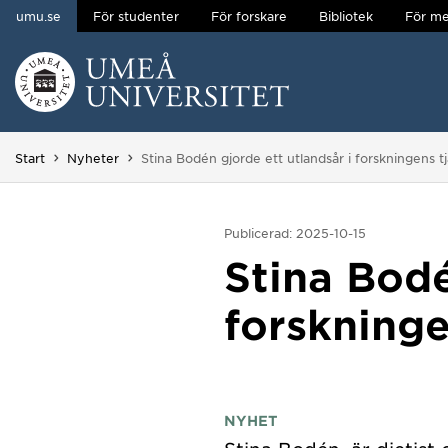
umu.se
För studenter
För forskare
Bibliotek
För me
Hoppa direkt till innehållet
Huvudmenyn dold.
Du är här:
Start
Nyheter
Stina Bodén gjorde ett utlandsår i forskningens t
Publicerad: 2025-10-15
Stina Bodé
forskninge
NYHET