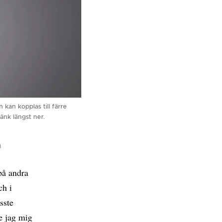
kan kopplas till färre
nk längst ner.
n
på andra
ch i
sste
de jag mig