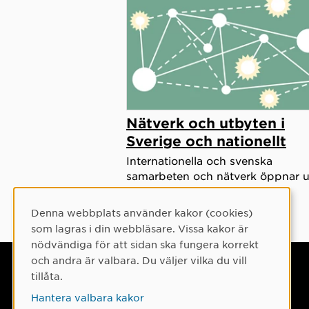
Nätverk och utbyten i
Sverige och nationellt
Internationella och svenska
samarbeten och nätverk öppnar 
nya möjligheter.
Denna webbplats använder kakor (cookies)
Cookie-samtycke
som lagras i din webbläsare. Vissa kakor är
nödvändiga för att sidan ska fungera korrekt
och andra är valbara. Du väljer vilka du vill
Umeå universitet
tillåta.
901 87 Umeå
Hantera valbara kakor