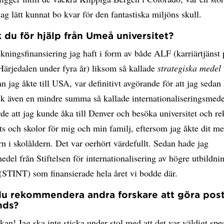
ag lätt kunnat bo kvar för den fantastiska miljöns skull.
k du för hjälp från Umeå universitet?
kningsfinansiering jag haft i form av både ALF (karriärtjänst
Härjedalen under fyra år) liksom så kallade
strategiska medel
an jag åkte till USA, var definitivt avgörande för att jag seda
ick även en mindre summa så kallade internationaliseringsmed
de att jag kunde åka till Denver och besöka universitet och re
ts och skolor för mig och min familj, eftersom jag åkte dit 
rn i skolåldern. Det var oerhört värdefullt. Sedan hade jag
edel från Stiftelsen för internationalisering av högre utbildni
(STINT) som finansierade hela året vi bodde där.
du rekommendera andra forskare att göra pos
nds?
kan! Jag ska inte sticka under stol med att det var väldigt speci