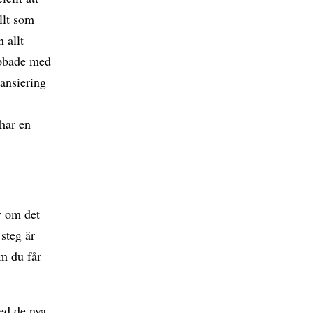
llt som
 allt
obbade med
nansiering
har en
n
v om det
 steg är
om du får
ed de nya