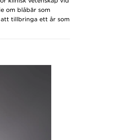
ör klinisk vetenskap vid
ie om blåbär som
tt tillbringa ett år som