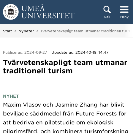
Hoppa direkt till innehållet
Sök
Meny
Huvudmenyn dold.
Du är här:
Start
Nyheter
Tvärvetenskapligt team utmanar traditionell turis
Publicerad: 2024-09-27
Uppdaterad: 2024-10-18, 14:47
Tvärvetenskapligt team utmanar
traditionell turism
NYHET
Maxim Vlasov och Jasmine Zhang har blivit
beviljade såddmedel från Future Forests för
att bedriva en pilotstudie om ekologisk
pilgrimsfärd, och kombinera turismforskning